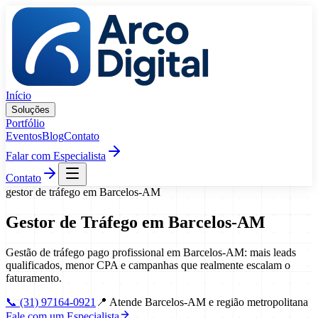
Pular para o conteúdo
Início
Soluções
Portfólio
Eventos
Blog
Contato
Falar com Especialista
Contato
gestor de tráfego
em
Barcelos
-
AM
Gestor de Tráfego
em
Barcelos
-
AM
Gestão de tráfego pago profissional em Barcelos-AM: mais leads
qualificados, menor CPA e campanhas que realmente escalam o
faturamento.
📞
(31) 97164-0921
📍
Atende Barcelos-AM e região metropolitana
Fale com um Especialista