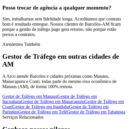
Posso trocar de agência a qualquer momento?
Sim, trabalhamos sem fidelidade longa. Acreditamos que contrato
bom é resultado entregue. Nossos clientes de Barcelos-AM ficam
porque a gestão de tráfego pago gera retorno, não porque estão
presos a contratos.
Atendemos Também
Gestor de Tráfego
em outras cidades de
AM
A Arco atende Barcelos e cidades próximas como Manaus,
Manacapuru e Coari, todas parte do mesmo eixo econômico de
Manaus (AM), de forma 100% remota.
Gestor de Tráfego
em
Manaus
Gestor de Tráfego
em
Itacoatiara
Gestor de Tráfego
em
Manacapuru
Gestor de Tráfego
em
Coari
Gestor de Tráfego
em
Iranduba
Gestor de Tráfego
em
Parintins
Gestor de Tráfego
em
Tefé
Gestor de Tráfego
em
Tabatinga
Serviços Relacionados