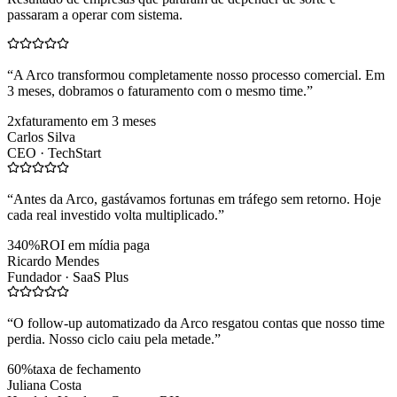
passaram a operar com sistema.
“
A Arco transformou completamente nosso processo comercial. Em
3 meses, dobramos o faturamento com o mesmo time.
”
2x
faturamento em 3 meses
Carlos Silva
CEO ·
TechStart
“
Antes da Arco, gastávamos fortunas em tráfego sem retorno. Hoje
cada real investido volta multiplicado.
”
340%
ROI em mídia paga
Ricardo Mendes
Fundador ·
SaaS Plus
“
O follow-up automatizado da Arco resgatou contas que nosso time
perdia. Nosso ciclo caiu pela metade.
”
60%
taxa de fechamento
Juliana Costa