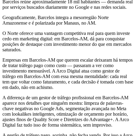
Barcelos reúne aproximadamente 18 mil habitantes — demanda real
por serviços buscados diariamente no Google e nas redes sociais.
Geograficamente, Barcelos integra a mesorregião Norte
Amazonense e é polarizada por Manaus, no AM.
O Norte oferece uma vantagem competitiva real para quem investe
cedo em marketing digital: em Barcelos-AM, dá para conquistar
posições de destaque com investimento menor do que em mercados
saturados.
Empresas em Barcelos-AM que querem escalar deixaram há tempos
de tratar tráfego pago como custo — passaram a ver como
investimento mensurável. A Arco Digital atua como gestor de
tráfego em Barcelos-AM com essa mesma mentalidade: cada real
tem que voltar como faturamento, e cada decisão é tomada com base
em dado, não em achismo.
A diferença de um gestor de tráfego profissional em Barcelos-AM
aparece nos detalhes que ninguém mostra: limpeza de palavras-
chave negativas no Google Ads, segmentação avançada no Meta
com lookalikes inteligentes, otimização de orçamento por horário,
ajustes finos de Quality Score e Diretrizes do Advantage+. A Arco
Digital faz tudo isso de forma sistemática, sem improviso.
A gestão de tráfego pago, sozinha, não fecha venda. Por isso a Arco