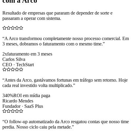
com a Arco
Resultado de empresas que pararam de depender de sorte e
passaram a operar com sistema.
“
A Arco transformou completamente nosso processo comercial. Em
3 meses, dobramos o faturamento com o mesmo time.
”
2x
faturamento em 3 meses
Carlos Silva
CEO ·
TechStart
“
Antes da Arco, gastávamos fortunas em tráfego sem retorno. Hoje
cada real investido volta multiplicado.
”
340%
ROI em mídia paga
Ricardo Mendes
Fundador ·
SaaS Plus
“
O follow-up automatizado da Arco resgatou contas que nosso time
perdia. Nosso ciclo caiu pela metade.
”