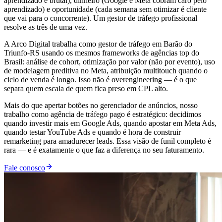
aprendizado é brutal), dinheiro (Google e Meta cobram caro pelo
aprendizado) e oportunidade (cada semana sem otimizar é cliente
que vai para o concorrente). Um gestor de tráfego profissional
resolve as três de uma vez.
A Arco Digital trabalha como gestor de tráfego em Barão do
Triunfo-RS usando os mesmos frameworks de agências top do
Brasil: análise de cohort, otimização por valor (não por evento), uso
de modelagem preditiva no Meta, atribuição multitouch quando o
ciclo de venda é longo. Isso não é overengineering — é o que
separa quem escala de quem fica preso em CPL alto.
Mais do que apertar botões no gerenciador de anúncios, nosso
trabalho como agência de tráfego pago é estratégico: decidimos
quando investir mais em Google Ads, quando apostar em Meta Ads,
quando testar YouTube Ads e quando é hora de construir
remarketing para amadurecer leads. Essa visão de funil completo é
rara — e é exatamente o que faz a diferença no seu faturamento.
Fale conosco