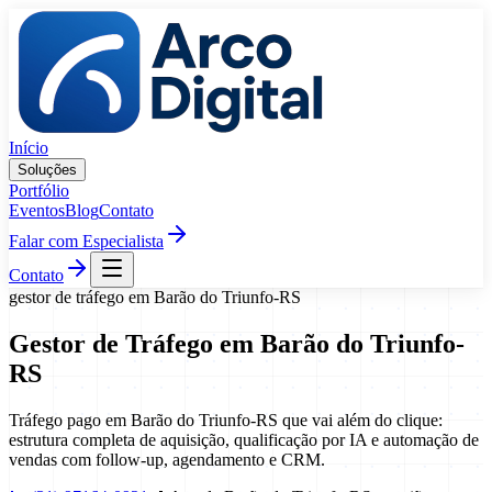
Pular para o conteúdo
Início
Soluções
Portfólio
Eventos
Blog
Contato
Falar com Especialista
Contato
gestor de tráfego
em
Barão do Triunfo
-
RS
Gestor de Tráfego
em
Barão do Triunfo
-
RS
Tráfego pago em Barão do Triunfo-RS que vai além do clique:
estrutura completa de aquisição, qualificação por IA e automação de
vendas com follow-up, agendamento e CRM.