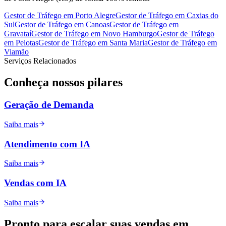
Gestor de Tráfego
em
Porto Alegre
Gestor de Tráfego
em
Caxias do
Sul
Gestor de Tráfego
em
Canoas
Gestor de Tráfego
em
Gravataí
Gestor de Tráfego
em
Novo Hamburgo
Gestor de Tráfego
em
Pelotas
Gestor de Tráfego
em
Santa Maria
Gestor de Tráfego
em
Viamão
Serviços Relacionados
Conheça nossos
pilares
Geração de Demanda
Saiba mais
Atendimento com IA
Saiba mais
Vendas com IA
Saiba mais
Pronto para
escalar
suas vendas em