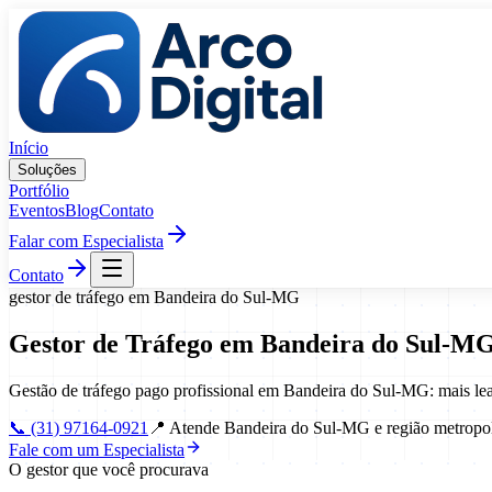
Pular para o conteúdo
Início
Soluções
Portfólio
Eventos
Blog
Contato
Falar com Especialista
Contato
gestor de tráfego
em
Bandeira do Sul
-
MG
Gestor de Tráfego
em
Bandeira do Sul
-
M
Gestão de tráfego pago profissional em Bandeira do Sul-MG: mais le
📞
(31) 97164-0921
📍
Atende Bandeira do Sul-MG e região metropol
Fale com um Especialista
O gestor que você procurava