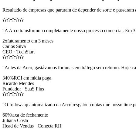
Resultado de empresas que pararam de depender de sorte e passaram 
“
A Arco transformou completamente nosso processo comercial. Em 3
2x
faturamento em 3 meses
Carlos Silva
CEO ·
TechStart
“
Antes da Arco, gastávamos fortunas em tráfego sem retorno. Hoje cad
340%
ROI em mídia paga
Ricardo Mendes
Fundador ·
SaaS Plus
“
O follow-up automatizado da Arco resgatou contas que nosso time pe
60%
taxa de fechamento
Juliana Costa
Head de Vendas ·
Conecta RH