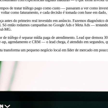
pos de tratar tráfego pago como custo — passaram a ver como investi
voltar como faturamento, e cada decisão é tomada com base em dado,
 antes do primeiro real investido em anúncio. Fazemos diagnóstico do
nal. Só então rodamos campanhas no Google Ads e Meta Ads — testando c
 Sul-MG.
r de tráfego é separar mídia paga de atendimento. Lead que demora 30 
w-up, agendamento e CRM — o lead chega, é atendido em segundos, qual
feita transforma um pequeno negócio local em líder de mercado em pou