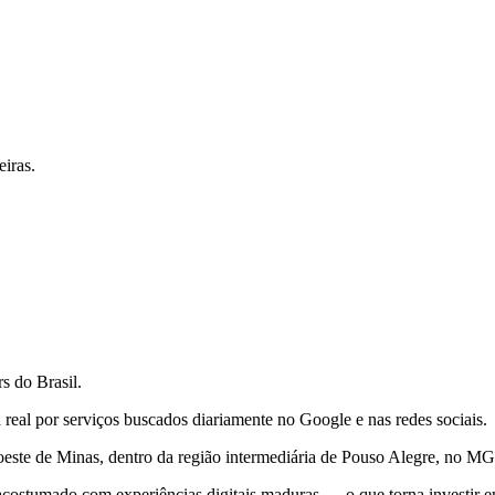
iras.
s do Brasil.
eal por serviços buscados diariamente no Google e nas redes sociais.
ste de Minas, dentro da região intermediária de Pouso Alegre, no MG
ostumado com experiências digitais maduras — o que torna investir em