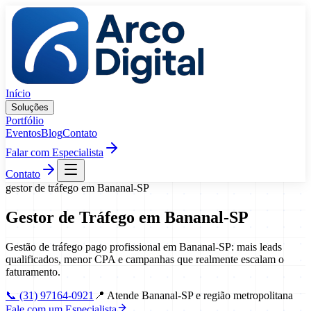
Pular para o conteúdo
Início
Soluções
Portfólio
Eventos
Blog
Contato
Falar com Especialista
Contato
gestor de tráfego
em
Bananal
-
SP
Gestor de Tráfego
em
Bananal
-
SP
Gestão de tráfego pago profissional em Bananal-SP: mais leads
qualificados, menor CPA e campanhas que realmente escalam o
faturamento.
📞
(31) 97164-0921
📍
Atende Bananal-SP e região metropolitana
Fale com um Especialista