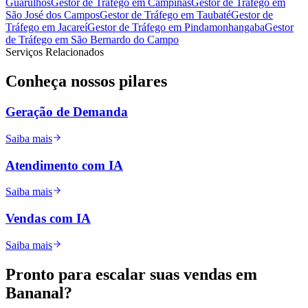
Guarulhos
Gestor de Tráfego
em
Campinas
Gestor de Tráfego
em
São José dos Campos
Gestor de Tráfego
em
Taubaté
Gestor de
Tráfego
em
Jacareí
Gestor de Tráfego
em
Pindamonhangaba
Gestor
de Tráfego
em
São Bernardo do Campo
Serviços Relacionados
Conheça nossos
pilares
Geração de Demanda
Saiba mais
Atendimento com IA
Saiba mais
Vendas com IA
Saiba mais
Pronto para
escalar
suas vendas em
Bananal
?