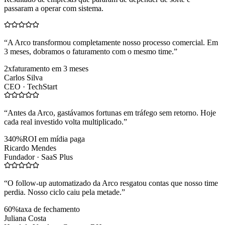
passaram a operar com sistema.
“
A Arco transformou completamente nosso processo comercial. Em
3 meses, dobramos o faturamento com o mesmo time.
”
2x
faturamento em 3 meses
Carlos Silva
CEO ·
TechStart
“
Antes da Arco, gastávamos fortunas em tráfego sem retorno. Hoje
cada real investido volta multiplicado.
”
340%
ROI em mídia paga
Ricardo Mendes
Fundador ·
SaaS Plus
“
O follow-up automatizado da Arco resgatou contas que nosso time
perdia. Nosso ciclo caiu pela metade.
”
60%
taxa de fechamento
Juliana Costa