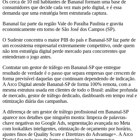
Os cerca de 10 mil habitantes de Bananal formam uma base de
consumidores que decide cada vez mais pelo digital, e é essa
demanda que uma estratégia bem estruturada captura.
Bananal faz parte da região Vale do Paraíba Paulista e gravita
economicamente em torno de São José dos Campos (SP).
O Sudeste concentra o maior PIB do país e Bananal-SP faz parte de
um ecossistema empresarial extremamente competitivo, onde quem
não tem estratégia digital perde mercado para concorrentes que
entenderam o jogo antes.
Contratar um gestor de tráfego em Bananal-SP que entregue
resultado de verdade é o passo que separa empresas que crescem de
forma previsível daquelas que continuam dependendo de indicação.
A Arco Digital atende Bananal-SP de forma 100% remota, com a
mesma estrutura usada em clientes de todo o Brasil: análise profunda
de mercado, gestor de tráfego dedicado, dashboards em tempo real e
otimização diária das campanhas.
A diferença de um gestor de tráfego profissional em Bananal-SP
aparece nos detalhes que ninguém mostra: limpeza de palavras-
chave negativas no Google Ads, segmentação avançada no Meta
com lookalikes inteligentes, otimização de orçamento por horário,
ajustes finos de Quality Score e Diretrizes do Advantage+. A Arco
Digital faz tudo isso de forma sistemática, sem improviso.