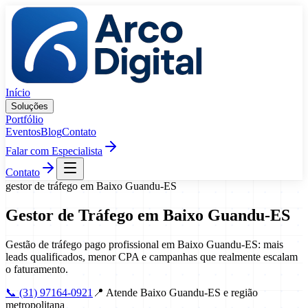
Pular para o conteúdo
Início
Soluções
Portfólio
Eventos
Blog
Contato
Falar com Especialista
Contato
gestor de tráfego
em
Baixo Guandu
-
ES
Gestor de Tráfego
em
Baixo Guandu
-
ES
Gestão de tráfego pago profissional em Baixo Guandu-ES: mais
leads qualificados, menor CPA e campanhas que realmente escalam
o faturamento.
📞
(31) 97164-0921
📍
Atende Baixo Guandu-ES e região
metropolitana