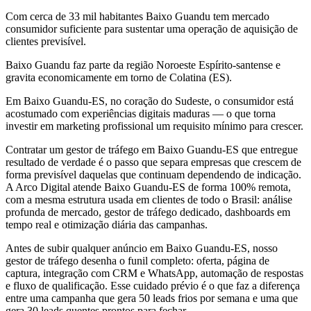
Com cerca de 33 mil habitantes Baixo Guandu tem mercado
consumidor suficiente para sustentar uma operação de aquisição de
clientes previsível.
Baixo Guandu faz parte da região Noroeste Espírito-santense e
gravita economicamente em torno de Colatina (ES).
Em Baixo Guandu-ES, no coração do Sudeste, o consumidor está
acostumado com experiências digitais maduras — o que torna
investir em marketing profissional um requisito mínimo para crescer.
Contratar um gestor de tráfego em Baixo Guandu-ES que entregue
resultado de verdade é o passo que separa empresas que crescem de
forma previsível daquelas que continuam dependendo de indicação.
A Arco Digital atende Baixo Guandu-ES de forma 100% remota,
com a mesma estrutura usada em clientes de todo o Brasil: análise
profunda de mercado, gestor de tráfego dedicado, dashboards em
tempo real e otimização diária das campanhas.
Antes de subir qualquer anúncio em Baixo Guandu-ES, nosso
gestor de tráfego desenha o funil completo: oferta, página de
captura, integração com CRM e WhatsApp, automação de respostas
e fluxo de qualificação. Esse cuidado prévio é o que faz a diferença
entre uma campanha que gera 50 leads frios por semana e uma que
gera 30 leads quentes prontos para fechar.