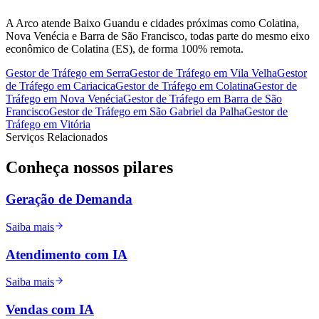
A Arco atende Baixo Guandu e cidades próximas como Colatina,
Nova Venécia e Barra de São Francisco, todas parte do mesmo eixo
econômico de Colatina (ES), de forma 100% remota.
Gestor de Tráfego
em
Serra
Gestor de Tráfego
em
Vila Velha
Gestor
de Tráfego
em
Cariacica
Gestor de Tráfego
em
Colatina
Gestor de
Tráfego
em
Nova Venécia
Gestor de Tráfego
em
Barra de São
Francisco
Gestor de Tráfego
em
São Gabriel da Palha
Gestor de
Tráfego
em
Vitória
Serviços Relacionados
Conheça nossos
pilares
Geração de Demanda
Saiba mais
Atendimento com IA
Saiba mais
Vendas com IA