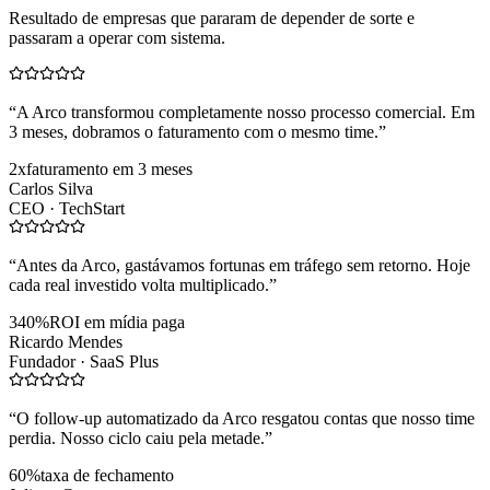
Resultado de empresas que pararam de depender de sorte e
passaram a operar com sistema.
“
A Arco transformou completamente nosso processo comercial. Em
3 meses, dobramos o faturamento com o mesmo time.
”
2x
faturamento em 3 meses
Carlos Silva
CEO ·
TechStart
“
Antes da Arco, gastávamos fortunas em tráfego sem retorno. Hoje
cada real investido volta multiplicado.
”
340%
ROI em mídia paga
Ricardo Mendes
Fundador ·
SaaS Plus
“
O follow-up automatizado da Arco resgatou contas que nosso time
perdia. Nosso ciclo caiu pela metade.
”
60%
taxa de fechamento