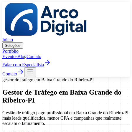
Pular para o conteúdo
Início
Soluções
Portfólio
Eventos
Blog
Contato
Falar com Especialista
Contato
gestor de tráfego
em
Baixa Grande do Ribeiro
-
PI
Gestor de Tráfego
em
Baixa Grande do
Ribeiro
-
PI
Gestão de tráfego pago profissional em Baixa Grande do Ribeiro-PI:
mais leads qualificados, menor CPA e campanhas que realmente
escalam o faturamento.