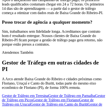
leads qualificados costumam chegar em 24 a 72 horas. Os primeiros
14 dias são de aprendizagem — a partir daí o gestor de tráfego
começa a otimizar com dados reais de Baixa Grande do Ribeiro-PI.
Posso trocar de agência a qualquer momento?
Sim, trabalhamos sem fidelidade longa. Acreditamos que contrato
bom é resultado entregue. Nossos clientes de Baixa Grande do
Ribeiro-PI ficam porque a gestão de tráfego pago gera retorno, não
porque estão presos a contratos.
Atendemos Também
Gestor de Tráfego
em outras cidades de
PI
A Arco atende Baixa Grande do Ribeiro e cidades próximas como
Floriano, Uruçuí e Canto do Buriti, todas parte do mesmo eixo
econômico de Floriano (PI), de forma 100% remota.
Gestor de Tráfego
em
Teresina
Gestor de Tráfego
em
Parnaíba
Gestor
de Tráfego
em
Picos
Gestor de Tráfego
em
Floriano
Gestor de
Tráfego
em
Uruçuí
Gestor de Tráfego
em
Canto do Buriti
Gestor de