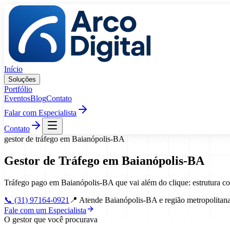
Pular para o conteúdo
Início
Soluções
Portfólio
Eventos
Blog
Contato
Falar com Especialista
Contato
gestor de tráfego
em
Baianópolis
-
BA
Gestor de Tráfego
em
Baianópolis
-
BA
Tráfego pago em Baianópolis-BA que vai além do clique: estrutura 
📞
(31) 97164-0921
📍
Atende Baianópolis-BA e região metropolitan
Fale com um Especialista
O gestor que você procurava