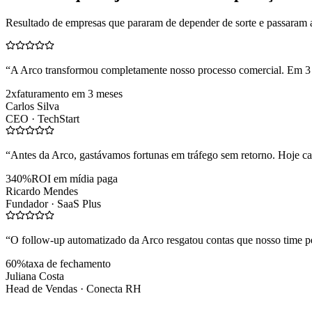
Resultado de empresas que pararam de depender de sorte e passaram 
“
A Arco transformou completamente nosso processo comercial. Em 3
2x
faturamento em 3 meses
Carlos Silva
CEO ·
TechStart
“
Antes da Arco, gastávamos fortunas em tráfego sem retorno. Hoje cad
340%
ROI em mídia paga
Ricardo Mendes
Fundador ·
SaaS Plus
“
O follow-up automatizado da Arco resgatou contas que nosso time pe
60%
taxa de fechamento
Juliana Costa
Head de Vendas ·
Conecta RH