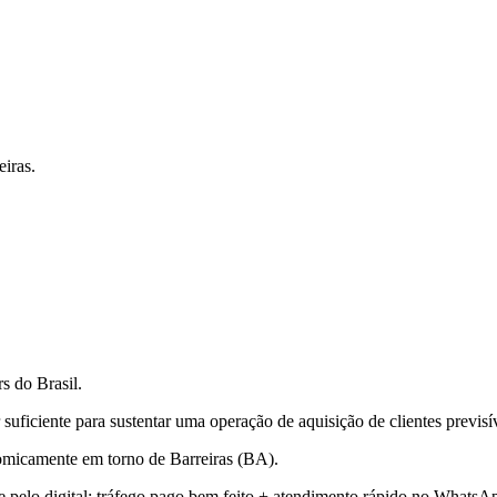
iras.
s do Brasil.
ficiente para sustentar uma operação de aquisição de clientes previsív
nomicamente em torno de Barreiras (BA).
pelo digital: tráfego pago bem feito + atendimento rápido no WhatsA