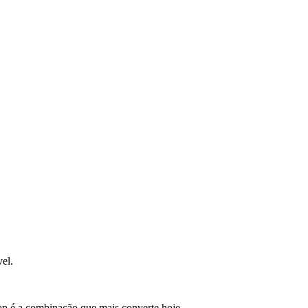
el.
pp é a combinação que mais converte hoje.