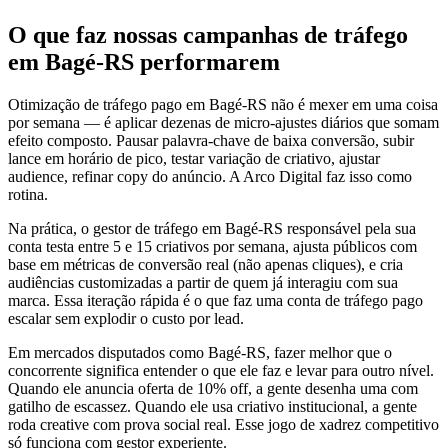
O que faz nossas campanhas de tráfego
em Bagé-RS performarem
Otimização de tráfego pago em Bagé-RS não é mexer em uma coisa
por semana — é aplicar dezenas de micro-ajustes diários que somam
efeito composto. Pausar palavra-chave de baixa conversão, subir
lance em horário de pico, testar variação de criativo, ajustar
audience, refinar copy do anúncio. A Arco Digital faz isso como
rotina.
Na prática, o gestor de tráfego em Bagé-RS responsável pela sua
conta testa entre 5 e 15 criativos por semana, ajusta públicos com
base em métricas de conversão real (não apenas cliques), e cria
audiências customizadas a partir de quem já interagiu com sua
marca. Essa iteração rápida é o que faz uma conta de tráfego pago
escalar sem explodir o custo por lead.
Em mercados disputados como Bagé-RS, fazer melhor que o
concorrente significa entender o que ele faz e levar para outro nível.
Quando ele anuncia oferta de 10% off, a gente desenha uma com
gatilho de escassez. Quando ele usa criativo institucional, a gente
roda creative com prova social real. Esse jogo de xadrez competitivo
só funciona com gestor experiente.