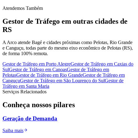
Atendemos Também
Gestor de Tráfego
em outras cidades de
RS
A Arco atende Bagé e cidades próximas como Pelotas, Rio Grande
e Canguçu, todas parte do mesmo eixo econômico de Pelotas (RS),
de forma 100% remota.
Gestor de Tráfego
em
Porto Alegre
Gestor de Tráfego
em
Caxias do
Sul
Gestor de Tráfego
em
Canoas
Gestor de Tráfego
em
Pelotas
Gestor de Tráfego
em
Rio Grande
Gestor de Tráfego
em
Canguçu
Gestor de Tráfego
em
São Lourenço do Sul
Gestor de
Tráfego
em
Santa Maria
Serviços Relacionados
Conheça nossos
pilares
Geração de Demanda
Saiba mais