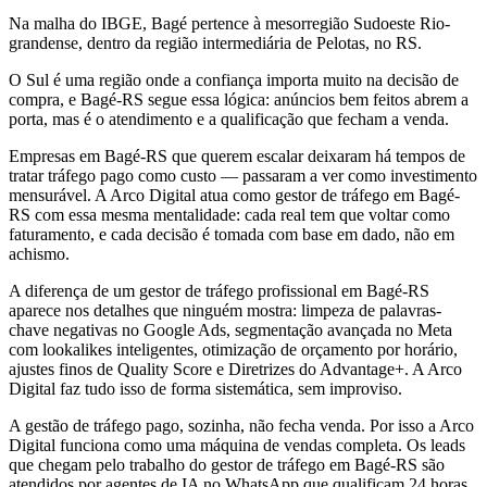
Na malha do IBGE, Bagé pertence à mesorregião Sudoeste Rio-
grandense, dentro da região intermediária de Pelotas, no RS.
O Sul é uma região onde a confiança importa muito na decisão de
compra, e Bagé-RS segue essa lógica: anúncios bem feitos abrem a
porta, mas é o atendimento e a qualificação que fecham a venda.
Empresas em Bagé-RS que querem escalar deixaram há tempos de
tratar tráfego pago como custo — passaram a ver como investimento
mensurável. A Arco Digital atua como gestor de tráfego em Bagé-
RS com essa mesma mentalidade: cada real tem que voltar como
faturamento, e cada decisão é tomada com base em dado, não em
achismo.
A diferença de um gestor de tráfego profissional em Bagé-RS
aparece nos detalhes que ninguém mostra: limpeza de palavras-
chave negativas no Google Ads, segmentação avançada no Meta
com lookalikes inteligentes, otimização de orçamento por horário,
ajustes finos de Quality Score e Diretrizes do Advantage+. A Arco
Digital faz tudo isso de forma sistemática, sem improviso.
A gestão de tráfego pago, sozinha, não fecha venda. Por isso a Arco
Digital funciona como uma máquina de vendas completa. Os leads
que chegam pelo trabalho do gestor de tráfego em Bagé-RS são
atendidos por agentes de IA no WhatsApp que qualificam 24 horas