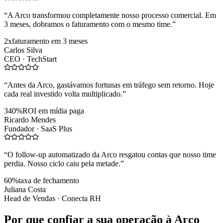
“
A Arco transformou completamente nosso processo comercial. Em
3 meses, dobramos o faturamento com o mesmo time.
”
2x
faturamento em 3 meses
Carlos Silva
CEO ·
TechStart
“
Antes da Arco, gastávamos fortunas em tráfego sem retorno. Hoje
cada real investido volta multiplicado.
”
340%
ROI em mídia paga
Ricardo Mendes
Fundador ·
SaaS Plus
“
O follow-up automatizado da Arco resgatou contas que nosso time
perdia. Nosso ciclo caiu pela metade.
”
60%
taxa de fechamento
Juliana Costa
Head de Vendas ·
Conecta RH
Por que confiar a sua operação à Arco