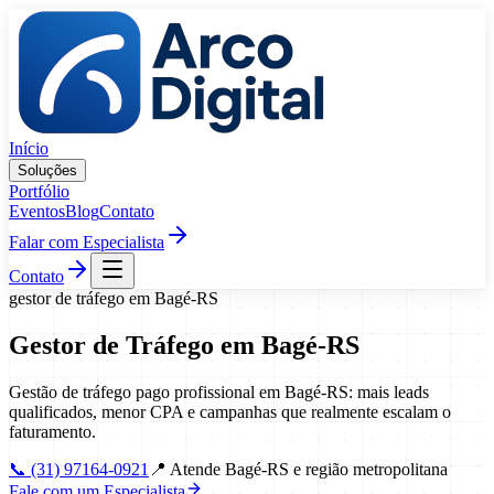
Pular para o conteúdo
Início
Soluções
Portfólio
Eventos
Blog
Contato
Falar com Especialista
Contato
gestor de tráfego
em
Bagé
-
RS
Gestor de Tráfego
em
Bagé
-
RS
Gestão de tráfego pago profissional em Bagé-RS: mais leads
qualificados, menor CPA e campanhas que realmente escalam o
faturamento.
📞
(31) 97164-0921
📍
Atende Bagé-RS e região metropolitana
Fale com um Especialista