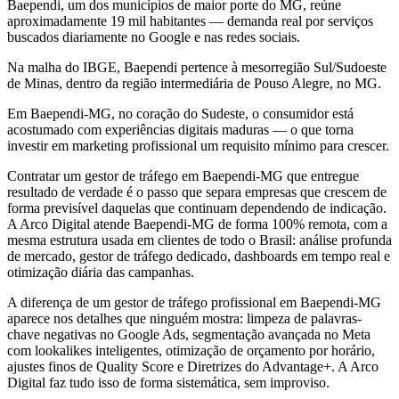
Baependi, um dos municípios de maior porte do MG, reúne
aproximadamente 19 mil habitantes — demanda real por serviços
buscados diariamente no Google e nas redes sociais.
Na malha do IBGE, Baependi pertence à mesorregião Sul/Sudoeste
de Minas, dentro da região intermediária de Pouso Alegre, no MG.
Em Baependi-MG, no coração do Sudeste, o consumidor está
acostumado com experiências digitais maduras — o que torna
investir em marketing profissional um requisito mínimo para crescer.
Contratar um gestor de tráfego em Baependi-MG que entregue
resultado de verdade é o passo que separa empresas que crescem de
forma previsível daquelas que continuam dependendo de indicação.
A Arco Digital atende Baependi-MG de forma 100% remota, com a
mesma estrutura usada em clientes de todo o Brasil: análise profunda
de mercado, gestor de tráfego dedicado, dashboards em tempo real e
otimização diária das campanhas.
A diferença de um gestor de tráfego profissional em Baependi-MG
aparece nos detalhes que ninguém mostra: limpeza de palavras-
chave negativas no Google Ads, segmentação avançada no Meta
com lookalikes inteligentes, otimização de orçamento por horário,
ajustes finos de Quality Score e Diretrizes do Advantage+. A Arco
Digital faz tudo isso de forma sistemática, sem improviso.