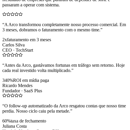
passaram a operar com sistema.
“
A Arco transformou completamente nosso processo comercial. Em
3 meses, dobramos o faturamento com o mesmo time.
”
2x
faturamento em 3 meses
Carlos Silva
CEO ·
TechStart
“
Antes da Arco, gastávamos fortunas em tráfego sem retorno. Hoje
cada real investido volta multiplicado.
”
340%
ROI em mídia paga
Ricardo Mendes
Fundador ·
SaaS Plus
“
O follow-up automatizado da Arco resgatou contas que nosso time
perdia. Nosso ciclo caiu pela metade.
”
60%
taxa de fechamento
Juliana Costa