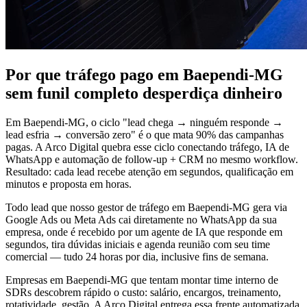
Por que tráfego pago em Baependi-MG
sem funil completo desperdiça dinheiro
Em Baependi-MG, o ciclo "lead chega → ninguém responde →
lead esfria → conversão zero" é o que mata 90% das campanhas
pagas. A Arco Digital quebra esse ciclo conectando tráfego, IA de
WhatsApp e automação de follow-up + CRM no mesmo workflow.
Resultado: cada lead recebe atenção em segundos, qualificação em
minutos e proposta em horas.
Todo lead que nosso gestor de tráfego em Baependi-MG gera via
Google Ads ou Meta Ads cai diretamente no WhatsApp da sua
empresa, onde é recebido por um agente de IA que responde em
segundos, tira dúvidas iniciais e agenda reunião com seu time
comercial — tudo 24 horas por dia, inclusive fins de semana.
Empresas em Baependi-MG que tentam montar time interno de
SDRs descobrem rápido o custo: salário, encargos, treinamento,
rotatividade, gestão. A Arco Digital entrega essa frente automatizada