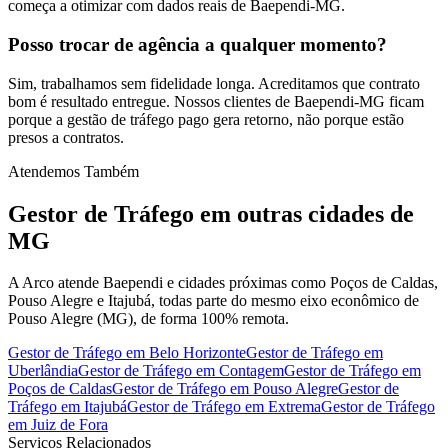
começa a otimizar com dados reais de Baependi-MG.
Posso trocar de agência a qualquer momento?
Sim, trabalhamos sem fidelidade longa. Acreditamos que contrato
bom é resultado entregue. Nossos clientes de Baependi-MG ficam
porque a gestão de tráfego pago gera retorno, não porque estão
presos a contratos.
Atendemos Também
Gestor de Tráfego
em outras cidades de
MG
A Arco atende Baependi e cidades próximas como Poços de Caldas,
Pouso Alegre e Itajubá, todas parte do mesmo eixo econômico de
Pouso Alegre (MG), de forma 100% remota.
Gestor de Tráfego
em
Belo Horizonte
Gestor de Tráfego
em
Uberlândia
Gestor de Tráfego
em
Contagem
Gestor de Tráfego
em
Poços de Caldas
Gestor de Tráfego
em
Pouso Alegre
Gestor de
Tráfego
em
Itajubá
Gestor de Tráfego
em
Extrema
Gestor de Tráfego
em
Juiz de Fora
Serviços Relacionados