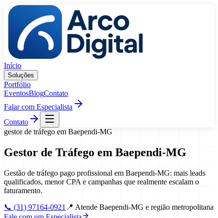
Pular para o conteúdo
Início
Soluções
Portfólio
Eventos
Blog
Contato
Falar com Especialista
Contato
gestor de tráfego
em
Baependi
-
MG
Gestor de Tráfego
em
Baependi
-
MG
Gestão de tráfego pago profissional em Baependi-MG: mais leads
qualificados, menor CPA e campanhas que realmente escalam o
faturamento.
📞
(31) 97164-0921
📍
Atende Baependi-MG e região metropolitana
Fale com um Especialista