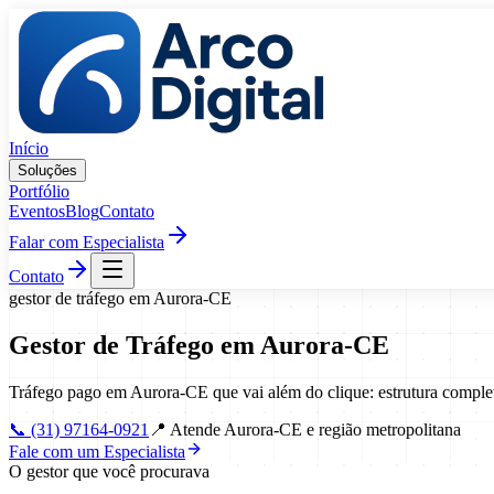
Pular para o conteúdo
Início
Soluções
Portfólio
Eventos
Blog
Contato
Falar com Especialista
Contato
gestor de tráfego
em
Aurora
-
CE
Gestor de Tráfego
em
Aurora
-
CE
Tráfego pago em Aurora-CE que vai além do clique: estrutura compl
📞
(31) 97164-0921
📍
Atende Aurora-CE e região metropolitana
Fale com um Especialista
O gestor que você procurava