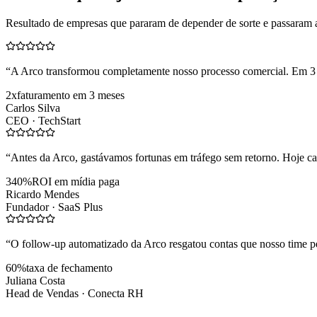
Resultado de empresas que pararam de depender de sorte e passaram 
“
A Arco transformou completamente nosso processo comercial. Em 3
2x
faturamento em 3 meses
Carlos Silva
CEO ·
TechStart
“
Antes da Arco, gastávamos fortunas em tráfego sem retorno. Hoje cad
340%
ROI em mídia paga
Ricardo Mendes
Fundador ·
SaaS Plus
“
O follow-up automatizado da Arco resgatou contas que nosso time pe
60%
taxa de fechamento
Juliana Costa
Head de Vendas ·
Conecta RH