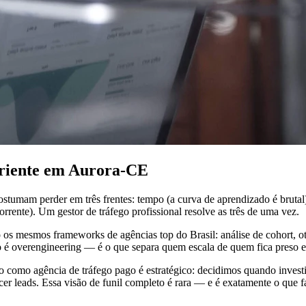
periente em Aurora-CE
tumam perder em três frentes: tempo (a curva de aprendizado é brutal
rrente). Um gestor de tráfego profissional resolve as três de uma vez.
os mesmos frameworks de agências top do Brasil: análise de cohort, o
ão é overengineering — é o que separa quem escala de quem fica preso 
ho como agência de tráfego pago é estratégico: decidimos quando inve
 leads. Essa visão de funil completo é rara — e é exatamente o que fa