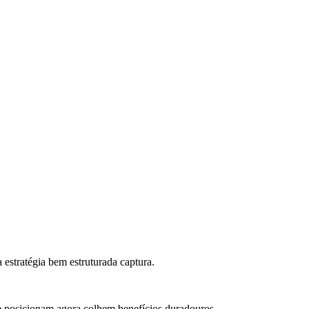
estratégia bem estruturada captura.
e posicionam agora colhem benefícios duradouros.