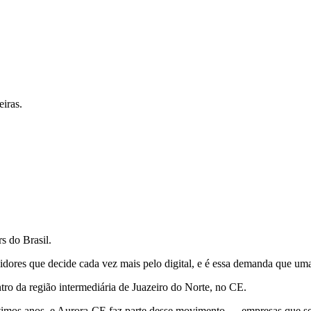
iras.
s do Brasil.
ores que decide cada vez mais pelo digital, e é essa demanda que uma 
ro da região intermediária de Juazeiro do Norte, no CE.
últimos anos, e Aurora-CE faz parte desse movimento — empresas que s