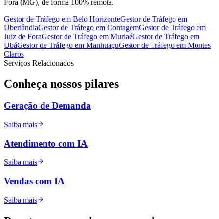
Fora (MG), de forma 100% remota.
Gestor de Tráfego
em
Belo Horizonte
Gestor de Tráfego
em
Uberlândia
Gestor de Tráfego
em
Contagem
Gestor de Tráfego
em
Juiz de Fora
Gestor de Tráfego
em
Muriaé
Gestor de Tráfego
em
Ubá
Gestor de Tráfego
em
Manhuaçu
Gestor de Tráfego
em
Montes
Claros
Serviços Relacionados
Conheça nossos
pilares
Geração de Demanda
Saiba mais
Atendimento com IA
Saiba mais
Vendas com IA
Saiba mais