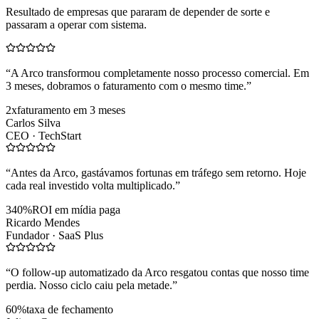
Resultado de empresas que pararam de depender de sorte e
passaram a operar com sistema.
“
A Arco transformou completamente nosso processo comercial. Em
3 meses, dobramos o faturamento com o mesmo time.
”
2x
faturamento em 3 meses
Carlos Silva
CEO ·
TechStart
“
Antes da Arco, gastávamos fortunas em tráfego sem retorno. Hoje
cada real investido volta multiplicado.
”
340%
ROI em mídia paga
Ricardo Mendes
Fundador ·
SaaS Plus
“
O follow-up automatizado da Arco resgatou contas que nosso time
perdia. Nosso ciclo caiu pela metade.
”
60%
taxa de fechamento