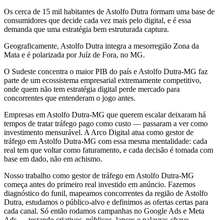
Os cerca de 15 mil habitantes de Astolfo Dutra formam uma base de
consumidores que decide cada vez mais pelo digital, e é essa
demanda que uma estratégia bem estruturada captura.
Geograficamente, Astolfo Dutra integra a mesorregião Zona da
Mata e é polarizada por Juíz de Fora, no MG.
O Sudeste concentra o maior PIB do país e Astolfo Dutra-MG faz
parte de um ecossistema empresarial extremamente competitivo,
onde quem não tem estratégia digital perde mercado para
concorrentes que entenderam o jogo antes.
Empresas em Astolfo Dutra-MG que querem escalar deixaram há
tempos de tratar tráfego pago como custo — passaram a ver como
investimento mensurável. A Arco Digital atua como gestor de
tráfego em Astolfo Dutra-MG com essa mesma mentalidade: cada
real tem que voltar como faturamento, e cada decisão é tomada com
base em dado, não em achismo.
Nosso trabalho como gestor de tráfego em Astolfo Dutra-MG
começa antes do primeiro real investido em anúncio. Fazemos
diagnóstico do funil, mapeamos concorrentes da região de Astolfo
Dutra, estudamos o público-alvo e definimos as ofertas certas para
cada canal. Só então rodamos campanhas no Google Ads e Meta
Ads — testando criativos, públicos, lances e palavras-chave