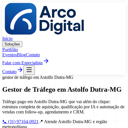
Pular para o conteúdo
Início
Soluções
Portfólio
Eventos
Blog
Contato
Falar com Especialista
Contato
gestor de tráfego
em
Astolfo Dutra
-
MG
Gestor de Tráfego
em
Astolfo Dutra
-
MG
Tráfego pago em Astolfo Dutra-MG que vai além do clique:
estrutura completa de aquisição, qualificação por IA e automação de
vendas com follow-up, agendamento e CRM.
📞
(31) 97164-0921
📍
Atende Astolfo Dutra-MG e região
metropolitana