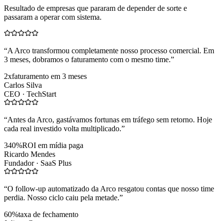
Resultado de empresas que pararam de depender de sorte e
passaram a operar com sistema.
“
A Arco transformou completamente nosso processo comercial. Em
3 meses, dobramos o faturamento com o mesmo time.
”
2x
faturamento em 3 meses
Carlos Silva
CEO ·
TechStart
“
Antes da Arco, gastávamos fortunas em tráfego sem retorno. Hoje
cada real investido volta multiplicado.
”
340%
ROI em mídia paga
Ricardo Mendes
Fundador ·
SaaS Plus
“
O follow-up automatizado da Arco resgatou contas que nosso time
perdia. Nosso ciclo caiu pela metade.
”
60%
taxa de fechamento