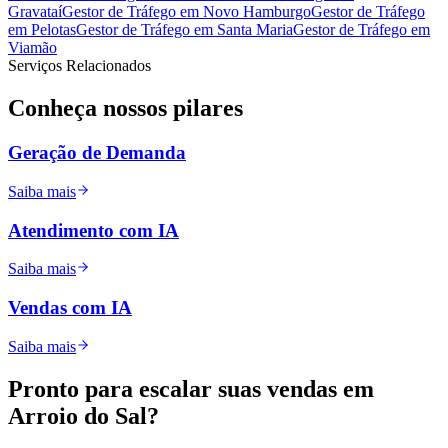
Gravataí
Gestor de Tráfego
em
Novo Hamburgo
Gestor de Tráfego
em
Pelotas
Gestor de Tráfego
em
Santa Maria
Gestor de Tráfego
em
Viamão
Serviços Relacionados
Conheça nossos
pilares
Geração de Demanda
Saiba mais
Atendimento com IA
Saiba mais
Vendas com IA
Saiba mais
Pronto para
escalar
suas vendas em
Arroio do Sal
?