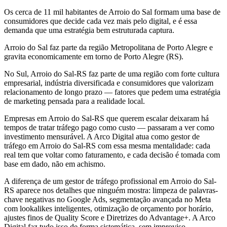
Os cerca de 11 mil habitantes de Arroio do Sal formam uma base de
consumidores que decide cada vez mais pelo digital, e é essa
demanda que uma estratégia bem estruturada captura.
Arroio do Sal faz parte da região Metropolitana de Porto Alegre e
gravita economicamente em torno de Porto Alegre (RS).
No Sul, Arroio do Sal-RS faz parte de uma região com forte cultura
empresarial, indústria diversificada e consumidores que valorizam
relacionamento de longo prazo — fatores que pedem uma estratégia
de marketing pensada para a realidade local.
Empresas em Arroio do Sal-RS que querem escalar deixaram há
tempos de tratar tráfego pago como custo — passaram a ver como
investimento mensurável. A Arco Digital atua como gestor de
tráfego em Arroio do Sal-RS com essa mesma mentalidade: cada
real tem que voltar como faturamento, e cada decisão é tomada com
base em dado, não em achismo.
A diferença de um gestor de tráfego profissional em Arroio do Sal-
RS aparece nos detalhes que ninguém mostra: limpeza de palavras-
chave negativas no Google Ads, segmentação avançada no Meta
com lookalikes inteligentes, otimização de orçamento por horário,
ajustes finos de Quality Score e Diretrizes do Advantage+. A Arco
Digital faz tudo isso de forma sistemática, sem improviso.