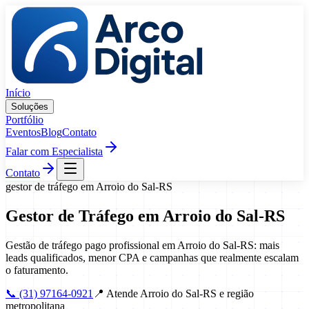
Pular para o conteúdo
Início
Soluções
Portfólio
Eventos
Blog
Contato
Falar com Especialista
Contato
gestor de tráfego
em
Arroio do Sal
-
RS
Gestor de Tráfego
em
Arroio do Sal
-
RS
Gestão de tráfego pago profissional em Arroio do Sal-RS: mais
leads qualificados, menor CPA e campanhas que realmente escalam
o faturamento.
📞
(31) 97164-0921
📍
Atende Arroio do Sal-RS e região
metropolitana