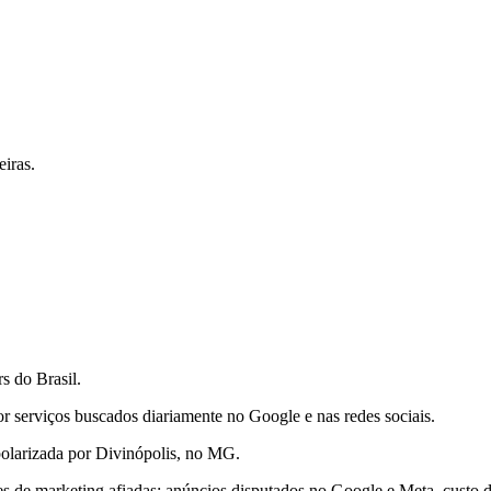
iras.
s do Brasil.
 serviços buscados diariamente no Google e nas redes sociais.
polarizada por Divinópolis, no MG.
 de marketing afiadas: anúncios disputados no Google e Meta, custo de 