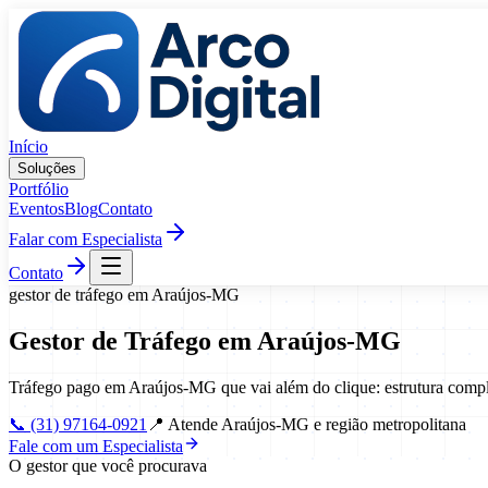
Pular para o conteúdo
Início
Soluções
Portfólio
Eventos
Blog
Contato
Falar com Especialista
Contato
gestor de tráfego
em
Araújos
-
MG
Gestor de Tráfego
em
Araújos
-
MG
Tráfego pago em Araújos-MG que vai além do clique: estrutura comp
📞
(31) 97164-0921
📍
Atende Araújos-MG e região metropolitana
Fale com um Especialista
O gestor que você procurava