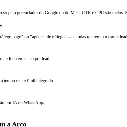
ó pelo gerenciador do Google ou do Meta. CTR e CPC são meios. Re
s
áfego pago" ou "agência de tráfego" — e todas querem o mesmo: leads 
ia e foco em custo por lead.
 tempo real e funil integrado.
ação por IA no WhatsApp.
om a Arco