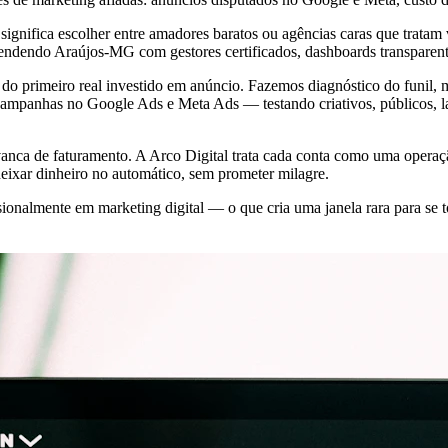
ignifica escolher entre amadores baratos ou agências caras que tratam 
tendendo Araújos-MG com gestores certificados, dashboards transpare
o primeiro real investido em anúncio. Fazemos diagnóstico do funil, 
 campanhas no Google Ads e Meta Ads — testando criativos, públicos, l
anca de faturamento. A Arco Digital trata cada conta como uma oper
eixar dinheiro no automático, sem prometer milagre.
nalmente em marketing digital — o que cria uma janela rara para se to