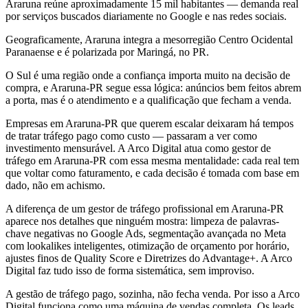
Araruna reúne aproximadamente 15 mil habitantes — demanda real
por serviços buscados diariamente no Google e nas redes sociais.
Geograficamente, Araruna integra a mesorregião Centro Ocidental
Paranaense e é polarizada por Maringá, no PR.
O Sul é uma região onde a confiança importa muito na decisão de
compra, e Araruna-PR segue essa lógica: anúncios bem feitos abrem
a porta, mas é o atendimento e a qualificação que fecham a venda.
Empresas em Araruna-PR que querem escalar deixaram há tempos
de tratar tráfego pago como custo — passaram a ver como
investimento mensurável. A Arco Digital atua como gestor de
tráfego em Araruna-PR com essa mesma mentalidade: cada real tem
que voltar como faturamento, e cada decisão é tomada com base em
dado, não em achismo.
A diferença de um gestor de tráfego profissional em Araruna-PR
aparece nos detalhes que ninguém mostra: limpeza de palavras-
chave negativas no Google Ads, segmentação avançada no Meta
com lookalikes inteligentes, otimização de orçamento por horário,
ajustes finos de Quality Score e Diretrizes do Advantage+. A Arco
Digital faz tudo isso de forma sistemática, sem improviso.
A gestão de tráfego pago, sozinha, não fecha venda. Por isso a Arco
Digital funciona como uma máquina de vendas completa. Os leads