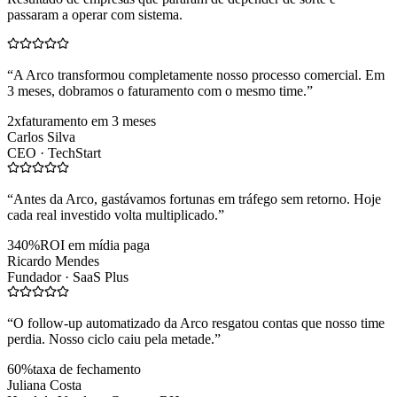
passaram a operar com sistema.
“
A Arco transformou completamente nosso processo comercial. Em
3 meses, dobramos o faturamento com o mesmo time.
”
2x
faturamento em 3 meses
Carlos Silva
CEO ·
TechStart
“
Antes da Arco, gastávamos fortunas em tráfego sem retorno. Hoje
cada real investido volta multiplicado.
”
340%
ROI em mídia paga
Ricardo Mendes
Fundador ·
SaaS Plus
“
O follow-up automatizado da Arco resgatou contas que nosso time
perdia. Nosso ciclo caiu pela metade.
”
60%
taxa de fechamento
Juliana Costa