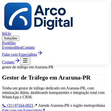
Pular para o conteúdo
Início
Soluções
Portfólio
Eventos
Blog
Contato
Falar com Especialista
Contato
gestor de tráfego
em
Araruna
-
PR
Gestor de Tráfego
em
Araruna
-
PR
Tenha um gestor de tráfego dedicado em Araruna-PR, com
otimização diária, dashboards transparentes e integração total com
WhatsApp e CRM.
📞
(31) 97164-0921
📍
Atende Araruna-PR e região metropolitana
Fale com um Especialista