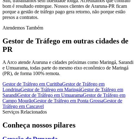
Sim, trabalhamos sem fidelidade longa. Acreditamos que contrato
bom é resultado entregue. Nossos clientes de Araruna-PR ficam
porque a gestão de tráfego pago gera retorno, não porque estão
presos a contratos.
Atendemos Também
Gestor de Tráfego
em outras cidades de
PR
A Arco atende Araruna e cidades próximas como Maringá, Sarandi
e Umuarama, todas parte do mesmo eixo econômico de Maringá
(PR), de forma 100% remota.
Gestor de Tráfego
em
Curitiba
Gestor de Tráfego
em
Londrina
Gestor de Tráfego
em
Maringá
Gestor de Tráfego
em
Sarandi
Gestor de Tráfego
em
Umuarama
Gestor de Tráfego
em
Campo Mourão
Gestor de Tráfego
em
Ponta Grossa
Gestor de
Tráfego
em
Cascavel
Serviços Relacionados
Conheça nossos
pilares
Geração de Demanda