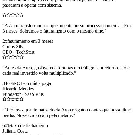
passaram a operar com sistema.
“
A Arco transformou completamente nosso processo comercial. Em
3 meses, dobramos o faturamento com o mesmo time.
”
2x
faturamento em 3 meses
Carlos Silva
CEO ·
TechStart
“
Antes da Arco, gastávamos fortunas em tráfego sem retorno. Hoje
cada real investido volta multiplicado.
”
340%
ROI em mídia paga
Ricardo Mendes
Fundador ·
SaaS Plus
“
O follow-up automatizado da Arco resgatou contas que nosso time
perdia. Nosso ciclo caiu pela metade.
”
60%
taxa de fechamento
Juliana Costa