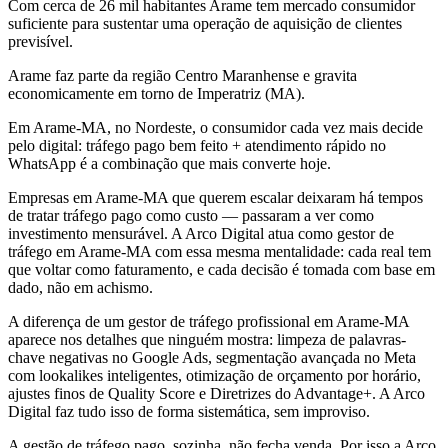
Com cerca de 26 mil habitantes Arame tem mercado consumidor
suficiente para sustentar uma operação de aquisição de clientes
previsível.
Arame faz parte da região Centro Maranhense e gravita
economicamente em torno de Imperatriz (MA).
Em Arame-MA, no Nordeste, o consumidor cada vez mais decide
pelo digital: tráfego pago bem feito + atendimento rápido no
WhatsApp é a combinação que mais converte hoje.
Empresas em Arame-MA que querem escalar deixaram há tempos
de tratar tráfego pago como custo — passaram a ver como
investimento mensurável. A Arco Digital atua como gestor de
tráfego em Arame-MA com essa mesma mentalidade: cada real tem
que voltar como faturamento, e cada decisão é tomada com base em
dado, não em achismo.
A diferença de um gestor de tráfego profissional em Arame-MA
aparece nos detalhes que ninguém mostra: limpeza de palavras-
chave negativas no Google Ads, segmentação avançada no Meta
com lookalikes inteligentes, otimização de orçamento por horário,
ajustes finos de Quality Score e Diretrizes do Advantage+. A Arco
Digital faz tudo isso de forma sistemática, sem improviso.
A gestão de tráfego pago, sozinha, não fecha venda. Por isso a Arco