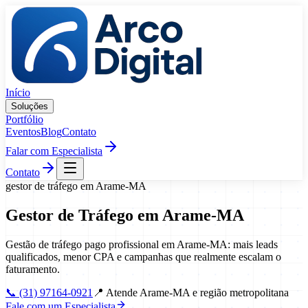
Pular para o conteúdo
Início
Soluções
Portfólio
Eventos
Blog
Contato
Falar com Especialista
Contato
gestor de tráfego
em
Arame
-
MA
Gestor de Tráfego
em
Arame
-
MA
Gestão de tráfego pago profissional em Arame-MA: mais leads
qualificados, menor CPA e campanhas que realmente escalam o
faturamento.
📞
(31) 97164-0921
📍
Atende Arame-MA e região metropolitana
Fale com um Especialista