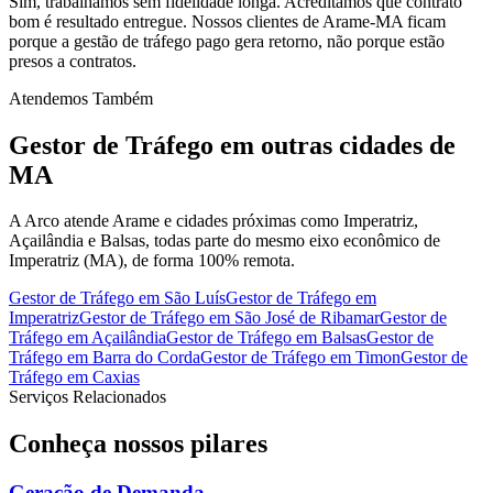
Sim, trabalhamos sem fidelidade longa. Acreditamos que contrato
bom é resultado entregue. Nossos clientes de Arame-MA ficam
porque a gestão de tráfego pago gera retorno, não porque estão
presos a contratos.
Atendemos Também
Gestor de Tráfego
em outras cidades de
MA
A Arco atende Arame e cidades próximas como Imperatriz,
Açailândia e Balsas, todas parte do mesmo eixo econômico de
Imperatriz (MA), de forma 100% remota.
Gestor de Tráfego
em
São Luís
Gestor de Tráfego
em
Imperatriz
Gestor de Tráfego
em
São José de Ribamar
Gestor de
Tráfego
em
Açailândia
Gestor de Tráfego
em
Balsas
Gestor de
Tráfego
em
Barra do Corda
Gestor de Tráfego
em
Timon
Gestor de
Tráfego
em
Caxias
Serviços Relacionados
Conheça nossos
pilares
Geração de Demanda