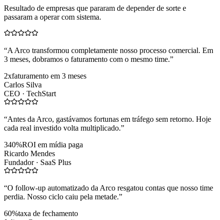
Resultado de empresas que pararam de depender de sorte e
passaram a operar com sistema.
“
A Arco transformou completamente nosso processo comercial. Em
3 meses, dobramos o faturamento com o mesmo time.
”
2x
faturamento em 3 meses
Carlos Silva
CEO ·
TechStart
“
Antes da Arco, gastávamos fortunas em tráfego sem retorno. Hoje
cada real investido volta multiplicado.
”
340%
ROI em mídia paga
Ricardo Mendes
Fundador ·
SaaS Plus
“
O follow-up automatizado da Arco resgatou contas que nosso time
perdia. Nosso ciclo caiu pela metade.
”
60%
taxa de fechamento