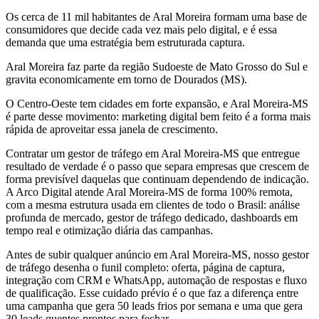
Os cerca de 11 mil habitantes de Aral Moreira formam uma base de
consumidores que decide cada vez mais pelo digital, e é essa
demanda que uma estratégia bem estruturada captura.
Aral Moreira faz parte da região Sudoeste de Mato Grosso do Sul e
gravita economicamente em torno de Dourados (MS).
O Centro-Oeste tem cidades em forte expansão, e Aral Moreira-MS
é parte desse movimento: marketing digital bem feito é a forma mais
rápida de aproveitar essa janela de crescimento.
Contratar um gestor de tráfego em Aral Moreira-MS que entregue
resultado de verdade é o passo que separa empresas que crescem de
forma previsível daquelas que continuam dependendo de indicação.
A Arco Digital atende Aral Moreira-MS de forma 100% remota,
com a mesma estrutura usada em clientes de todo o Brasil: análise
profunda de mercado, gestor de tráfego dedicado, dashboards em
tempo real e otimização diária das campanhas.
Antes de subir qualquer anúncio em Aral Moreira-MS, nosso gestor
de tráfego desenha o funil completo: oferta, página de captura,
integração com CRM e WhatsApp, automação de respostas e fluxo
de qualificação. Esse cuidado prévio é o que faz a diferença entre
uma campanha que gera 50 leads frios por semana e uma que gera
30 leads quentes prontos para fechar.