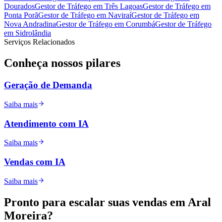
Dourados
Gestor de Tráfego
em
Três Lagoas
Gestor de Tráfego
em
Ponta Porã
Gestor de Tráfego
em
Naviraí
Gestor de Tráfego
em
Nova Andradina
Gestor de Tráfego
em
Corumbá
Gestor de Tráfego
em
Sidrolândia
Serviços Relacionados
Conheça nossos
pilares
Geração de Demanda
Saiba mais
Atendimento com IA
Saiba mais
Vendas com IA
Saiba mais
Pronto para
escalar
suas vendas em
Aral
Moreira
?