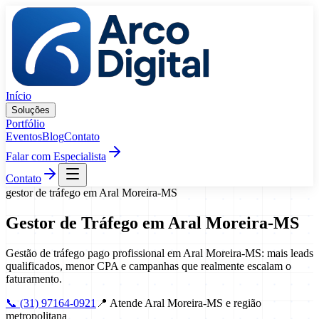
Pular para o conteúdo
Início
Soluções
Portfólio
Eventos
Blog
Contato
Falar com Especialista
Contato
gestor de tráfego
em
Aral Moreira
-
MS
Gestor de Tráfego
em
Aral Moreira
-
MS
Gestão de tráfego pago profissional em Aral Moreira-MS: mais leads
qualificados, menor CPA e campanhas que realmente escalam o
faturamento.
📞
(31) 97164-0921
📍
Atende Aral Moreira-MS e região
metropolitana