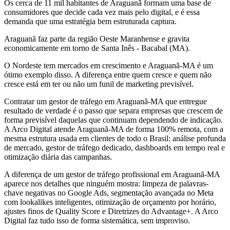
Os cerca de 11 mil habitantes de Araguanã formam uma base de
consumidores que decide cada vez mais pelo digital, e é essa
demanda que uma estratégia bem estruturada captura.
Araguanã faz parte da região Oeste Maranhense e gravita
economicamente em torno de Santa Inês - Bacabal (MA).
O Nordeste tem mercados em crescimento e Araguanã-MA é um
ótimo exemplo disso. A diferença entre quem cresce e quem não
cresce está em ter ou não um funil de marketing previsível.
Contratar um gestor de tráfego em Araguanã-MA que entregue
resultado de verdade é o passo que separa empresas que crescem de
forma previsível daquelas que continuam dependendo de indicação.
A Arco Digital atende Araguanã-MA de forma 100% remota, com a
mesma estrutura usada em clientes de todo o Brasil: análise profunda
de mercado, gestor de tráfego dedicado, dashboards em tempo real e
otimização diária das campanhas.
A diferença de um gestor de tráfego profissional em Araguanã-MA
aparece nos detalhes que ninguém mostra: limpeza de palavras-
chave negativas no Google Ads, segmentação avançada no Meta
com lookalikes inteligentes, otimização de orçamento por horário,
ajustes finos de Quality Score e Diretrizes do Advantage+. A Arco
Digital faz tudo isso de forma sistemática, sem improviso.