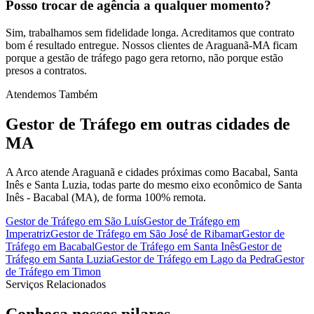
Posso trocar de agência a qualquer momento?
Sim, trabalhamos sem fidelidade longa. Acreditamos que contrato
bom é resultado entregue. Nossos clientes de Araguanã-MA ficam
porque a gestão de tráfego pago gera retorno, não porque estão
presos a contratos.
Atendemos Também
Gestor de Tráfego
em outras cidades de
MA
A Arco atende Araguanã e cidades próximas como Bacabal, Santa
Inês e Santa Luzia, todas parte do mesmo eixo econômico de Santa
Inês - Bacabal (MA), de forma 100% remota.
Gestor de Tráfego
em
São Luís
Gestor de Tráfego
em
Imperatriz
Gestor de Tráfego
em
São José de Ribamar
Gestor de
Tráfego
em
Bacabal
Gestor de Tráfego
em
Santa Inês
Gestor de
Tráfego
em
Santa Luzia
Gestor de Tráfego
em
Lago da Pedra
Gestor
de Tráfego
em
Timon
Serviços Relacionados