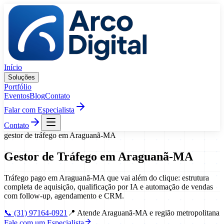
Pular para o conteúdo
Início
Soluções
Portfólio
Eventos
Blog
Contato
Falar com Especialista
Contato
gestor de tráfego
em
Araguanã
-
MA
Gestor de Tráfego
em
Araguanã
-
MA
Tráfego pago em Araguanã-MA que vai além do clique: estrutura
completa de aquisição, qualificação por IA e automação de vendas
com follow-up, agendamento e CRM.
📞
(31) 97164-0921
📍
Atende Araguanã-MA e região metropolitana
Fale com um Especialista