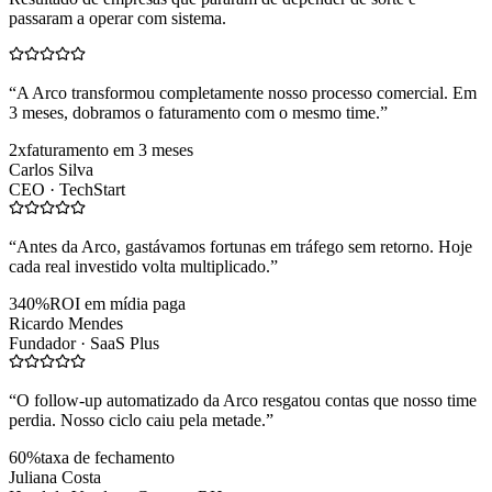
passaram a operar com sistema.
“
A Arco transformou completamente nosso processo comercial. Em
3 meses, dobramos o faturamento com o mesmo time.
”
2x
faturamento em 3 meses
Carlos Silva
CEO ·
TechStart
“
Antes da Arco, gastávamos fortunas em tráfego sem retorno. Hoje
cada real investido volta multiplicado.
”
340%
ROI em mídia paga
Ricardo Mendes
Fundador ·
SaaS Plus
“
O follow-up automatizado da Arco resgatou contas que nosso time
perdia. Nosso ciclo caiu pela metade.
”
60%
taxa de fechamento
Juliana Costa