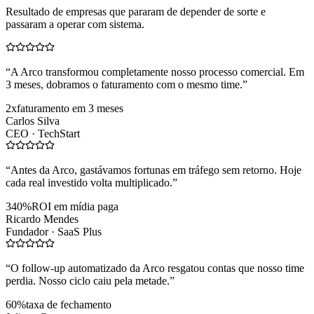
Resultado de empresas que pararam de depender de sorte e
passaram a operar com sistema.
“
A Arco transformou completamente nosso processo comercial. Em
3 meses, dobramos o faturamento com o mesmo time.
”
2x
faturamento em 3 meses
Carlos Silva
CEO ·
TechStart
“
Antes da Arco, gastávamos fortunas em tráfego sem retorno. Hoje
cada real investido volta multiplicado.
”
340%
ROI em mídia paga
Ricardo Mendes
Fundador ·
SaaS Plus
“
O follow-up automatizado da Arco resgatou contas que nosso time
perdia. Nosso ciclo caiu pela metade.
”
60%
taxa de fechamento