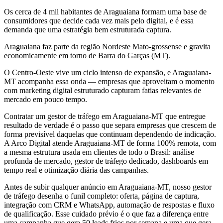
Os cerca de 4 mil habitantes de Araguaiana formam uma base de
consumidores que decide cada vez mais pelo digital, e é essa
demanda que uma estratégia bem estruturada captura.
Araguaiana faz parte da região Nordeste Mato-grossense e gravita
economicamente em torno de Barra do Garças (MT).
O Centro-Oeste vive um ciclo intenso de expansão, e Araguaiana-
MT acompanha essa onda — empresas que aproveitam o momento
com marketing digital estruturado capturam fatias relevantes de
mercado em pouco tempo.
Contratar um gestor de tráfego em Araguaiana-MT que entregue
resultado de verdade é o passo que separa empresas que crescem de
forma previsível daquelas que continuam dependendo de indicação.
A Arco Digital atende Araguaiana-MT de forma 100% remota, com
a mesma estrutura usada em clientes de todo o Brasil: análise
profunda de mercado, gestor de tráfego dedicado, dashboards em
tempo real e otimização diária das campanhas.
Antes de subir qualquer anúncio em Araguaiana-MT, nosso gestor
de tráfego desenha o funil completo: oferta, página de captura,
integração com CRM e WhatsApp, automação de respostas e fluxo
de qualificação. Esse cuidado prévio é o que faz a diferença entre
uma campanha que gera 50 leads frios por semana e uma que gera