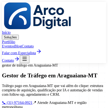
Pular para o conteúdo
Início
Soluções
Portfólio
Eventos
Blog
Contato
Falar com Especialista
Contato
gestor de tráfego
em
Araguaiana
-
MT
Gestor de Tráfego
em
Araguaiana
-
MT
Tráfego pago em Araguaiana-MT que vai além do clique: estrutura
completa de aquisição, qualificação por IA e automação de vendas
com follow-up, agendamento e CRM.
📞
(31) 97164-0921
📍
Atende Araguaiana-MT e região
metropolitana