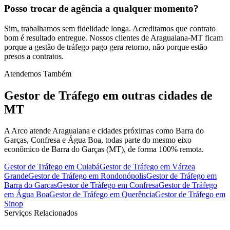
Posso trocar de agência a qualquer momento?
Sim, trabalhamos sem fidelidade longa. Acreditamos que contrato
bom é resultado entregue. Nossos clientes de Araguaiana-MT ficam
porque a gestão de tráfego pago gera retorno, não porque estão
presos a contratos.
Atendemos Também
Gestor de Tráfego
em outras cidades de
MT
A Arco atende Araguaiana e cidades próximas como Barra do
Garças, Confresa e Água Boa, todas parte do mesmo eixo
econômico de Barra do Garças (MT), de forma 100% remota.
Gestor de Tráfego
em
Cuiabá
Gestor de Tráfego
em
Várzea
Grande
Gestor de Tráfego
em
Rondonópolis
Gestor de Tráfego
em
Barra do Garças
Gestor de Tráfego
em
Confresa
Gestor de Tráfego
em
Água Boa
Gestor de Tráfego
em
Querência
Gestor de Tráfego
em
Sinop
Serviços Relacionados