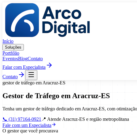
Pular para o conteúdo
Início
Soluções
Portfólio
Eventos
Blog
Contato
Falar com Especialista
Contato
gestor de tráfego
em
Aracruz
-
ES
Gestor de Tráfego
em
Aracruz
-
ES
Tenha um gestor de tráfego dedicado em Aracruz-ES, com otimização
📞
(31) 97164-0921
📍
Atende Aracruz-ES e região metropolitana
Fale com um Especialista
O gestor que você procurava