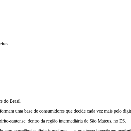
iras.
s do Brasil.
 formam uma base de consumidores que decide cada vez mais pelo digita
rito-santense, dentro da região intermediária de São Mateus, no ES.
com experiências digitais maduras — o que torna investir em marketin