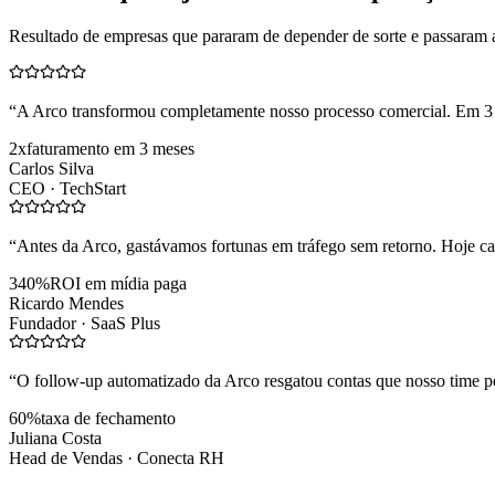
Resultado de empresas que pararam de depender de sorte e passaram 
“
A Arco transformou completamente nosso processo comercial. Em 3
2x
faturamento em 3 meses
Carlos Silva
CEO ·
TechStart
“
Antes da Arco, gastávamos fortunas em tráfego sem retorno. Hoje cad
340%
ROI em mídia paga
Ricardo Mendes
Fundador ·
SaaS Plus
“
O follow-up automatizado da Arco resgatou contas que nosso time pe
60%
taxa de fechamento
Juliana Costa
Head de Vendas ·
Conecta RH