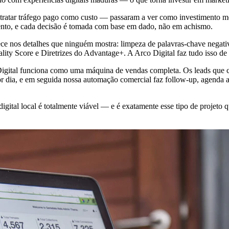
ratar tráfego pago como custo — passaram a ver como investimento me
ento, e cada decisão é tomada com base em dado, não em achismo.
rece nos detalhes que ninguém mostra: limpeza de palavras-chave nega
uality Score e Diretrizes do Advantage+. A Arco Digital faz tudo isso de
 Digital funciona como uma máquina de vendas completa. Os leads que 
 dia, e em seguida nossa automação comercial faz follow-up, agenda a
gital local é totalmente viável — e é exatamente esse tipo de projeto