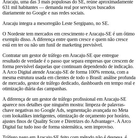
Aracaju, uma das 3 mais populosas do SE, reúne aproximadamente
631 mil habitantes — demanda real por serviços buscados
diariamente no Google e nas redes sociais.
Aracaju integra a mesorregião Leste Sergipano, no SE.
O Nordeste tem mercados em crescimento e Aracaju-SE é um ótimo
exemplo disso. A diferença entre quem cresce e quem não cresce
está em ter ou não um funil de marketing previsível.
Contratar um gestor de tráfego em Aracaju-SE que entregue
resultado de verdade é o passo que separa empresas que crescem de
forma previsível daquelas que continuam dependendo de indicação.
A Arco Digital atende Aracaju-SE de forma 100% remota, com a
mesma estrutura usada em clientes de todo o Brasil: análise profunda
de mercado, gestor de tráfego dedicado, dashboards em tempo real e
otimização diária das campanhas.
A diferença de um gestor de tráfego profissional em Aracaju-SE
aparece nos detalhes que ninguém mostra: limpeza de palavras-
chave negativas no Google Ads, segmentação avançada no Meta
com lookalikes inteligentes, otimização de orçamento por horário,
ajustes finos de Quality Score e Diretrizes do Advantage+. A Arco
Digital faz tudo isso de forma sistemática, sem improviso.
Tráfego pago em Aracaju-SE feito com método não é despesa, é