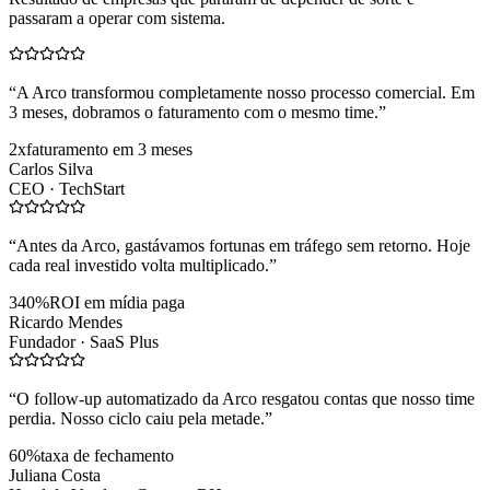
passaram a operar com sistema.
“
A Arco transformou completamente nosso processo comercial. Em
3 meses, dobramos o faturamento com o mesmo time.
”
2x
faturamento em 3 meses
Carlos Silva
CEO ·
TechStart
“
Antes da Arco, gastávamos fortunas em tráfego sem retorno. Hoje
cada real investido volta multiplicado.
”
340%
ROI em mídia paga
Ricardo Mendes
Fundador ·
SaaS Plus
“
O follow-up automatizado da Arco resgatou contas que nosso time
perdia. Nosso ciclo caiu pela metade.
”
60%
taxa de fechamento
Juliana Costa