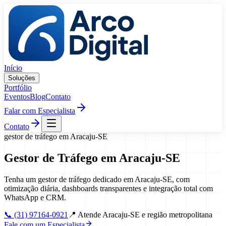
Pular para o conteúdo
Início
Soluções
Portfólio
Eventos
Blog
Contato
Falar com Especialista
Contato
gestor de tráfego
em
Aracaju
-
SE
Gestor de Tráfego
em
Aracaju
-
SE
Tenha um gestor de tráfego dedicado em Aracaju-SE, com
otimização diária, dashboards transparentes e integração total com
WhatsApp e CRM.
📞
(31) 97164-0921
📍
Atende Aracaju-SE e região metropolitana
Fale com um Especialista