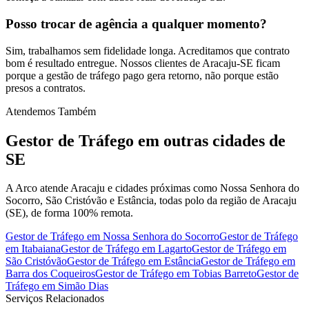
Posso trocar de agência a qualquer momento?
Sim, trabalhamos sem fidelidade longa. Acreditamos que contrato
bom é resultado entregue. Nossos clientes de Aracaju-SE ficam
porque a gestão de tráfego pago gera retorno, não porque estão
presos a contratos.
Atendemos Também
Gestor de Tráfego
em outras cidades de
SE
A Arco atende Aracaju e cidades próximas como Nossa Senhora do
Socorro, São Cristóvão e Estância, todas polo da região de Aracaju
(SE), de forma 100% remota.
Gestor de Tráfego
em
Nossa Senhora do Socorro
Gestor de Tráfego
em
Itabaiana
Gestor de Tráfego
em
Lagarto
Gestor de Tráfego
em
São Cristóvão
Gestor de Tráfego
em
Estância
Gestor de Tráfego
em
Barra dos Coqueiros
Gestor de Tráfego
em
Tobias Barreto
Gestor de
Tráfego
em
Simão Dias
Serviços Relacionados