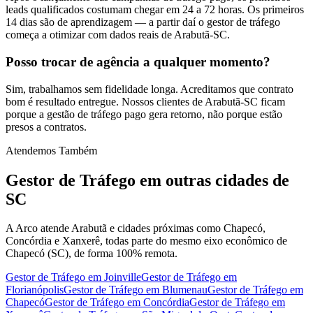
leads qualificados costumam chegar em 24 a 72 horas. Os primeiros
14 dias são de aprendizagem — a partir daí o gestor de tráfego
começa a otimizar com dados reais de Arabutã-SC.
Posso trocar de agência a qualquer momento?
Sim, trabalhamos sem fidelidade longa. Acreditamos que contrato
bom é resultado entregue. Nossos clientes de Arabutã-SC ficam
porque a gestão de tráfego pago gera retorno, não porque estão
presos a contratos.
Atendemos Também
Gestor de Tráfego
em outras cidades de
SC
A Arco atende Arabutã e cidades próximas como Chapecó,
Concórdia e Xanxerê, todas parte do mesmo eixo econômico de
Chapecó (SC), de forma 100% remota.
Gestor de Tráfego
em
Joinville
Gestor de Tráfego
em
Florianópolis
Gestor de Tráfego
em
Blumenau
Gestor de Tráfego
em
Chapecó
Gestor de Tráfego
em
Concórdia
Gestor de Tráfego
em