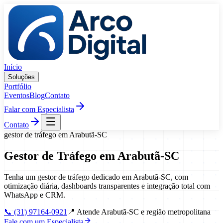
Pular para o conteúdo
Início
Soluções
Portfólio
Eventos
Blog
Contato
Falar com Especialista
Contato
gestor de tráfego
em
Arabutã
-
SC
Gestor de Tráfego
em
Arabutã
-
SC
Tenha um gestor de tráfego dedicado em Arabutã-SC, com
otimização diária, dashboards transparentes e integração total com
WhatsApp e CRM.
📞
(31) 97164-0921
📍
Atende Arabutã-SC e região metropolitana
Fale com um Especialista