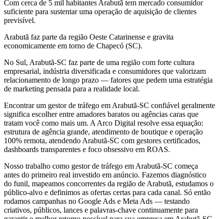
Com cerca de 5 mil habitantes Arabutã tem mercado consumidor
suficiente para sustentar uma operação de aquisição de clientes
previsível.
Arabutã faz parte da região Oeste Catarinense e gravita
economicamente em torno de Chapecó (SC).
No Sul, Arabutã-SC faz parte de uma região com forte cultura
empresarial, indústria diversificada e consumidores que valorizam
relacionamento de longo prazo — fatores que pedem uma estratégia
de marketing pensada para a realidade local.
Encontrar um gestor de tráfego em Arabutã-SC confiável geralmente
significa escolher entre amadores baratos ou agências caras que
tratam você como mais um. A Arco Digital resolve essa equação:
estrutura de agência grande, atendimento de boutique e operação
100% remota, atendendo Arabutã-SC com gestores certificados,
dashboards transparentes e foco obsessivo em ROAS.
Nosso trabalho como gestor de tráfego em Arabutã-SC começa
antes do primeiro real investido em anúncio. Fazemos diagnóstico
do funil, mapeamos concorrentes da região de Arabutã, estudamos o
público-alvo e definimos as ofertas certas para cada canal. Só então
rodamos campanhas no Google Ads e Meta Ads — testando
criativos, públicos, lances e palavras-chave continuamente para
garantir o melhor retorno possível para sua empresa em Arabutã-SC.