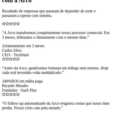
com a Arco
Resultado de empresas que pararam de depender de sorte e
passaram a operar com sistema.
“
A Arco transformou completamente nosso processo comercial. Em
3 meses, dobramos o faturamento com o mesmo time.
”
2x
faturamento em 3 meses
Carlos Silva
CEO ·
TechStart
“
Antes da Arco, gastávamos fortunas em tráfego sem retorno. Hoje
cada real investido volta multiplicado.
”
340%
ROI em mídia paga
Ricardo Mendes
Fundador ·
SaaS Plus
“
O follow-up automatizado da Arco resgatou contas que nosso time
perdia. Nosso ciclo caiu pela metade.
”