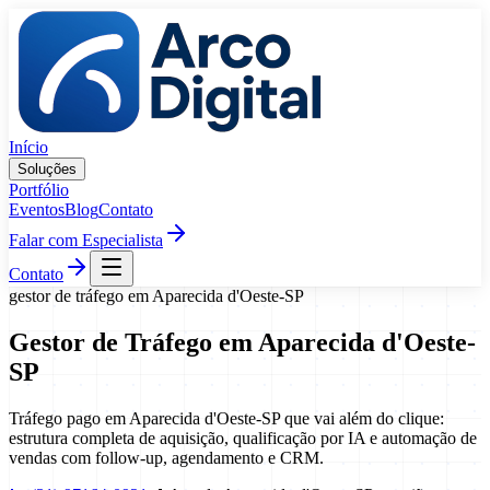
Pular para o conteúdo
Início
Soluções
Portfólio
Eventos
Blog
Contato
Falar com Especialista
Contato
gestor de tráfego
em
Aparecida d'Oeste
-
SP
Gestor de Tráfego
em
Aparecida d'Oeste
-
SP
Tráfego pago em Aparecida d'Oeste-SP que vai além do clique:
estrutura completa de aquisição, qualificação por IA e automação de
vendas com follow-up, agendamento e CRM.