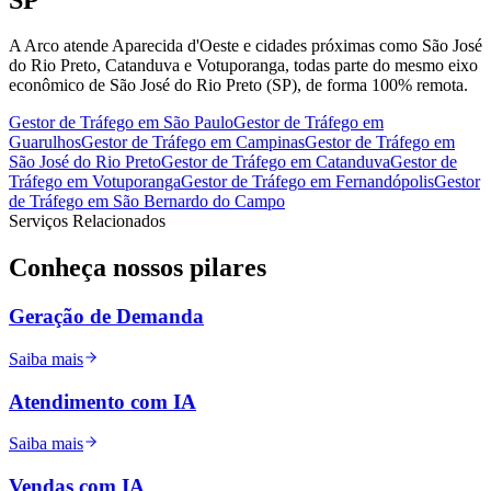
A Arco atende Aparecida d'Oeste e cidades próximas como São José
do Rio Preto, Catanduva e Votuporanga, todas parte do mesmo eixo
econômico de São José do Rio Preto (SP), de forma 100% remota.
Gestor de Tráfego
em
São Paulo
Gestor de Tráfego
em
Guarulhos
Gestor de Tráfego
em
Campinas
Gestor de Tráfego
em
São José do Rio Preto
Gestor de Tráfego
em
Catanduva
Gestor de
Tráfego
em
Votuporanga
Gestor de Tráfego
em
Fernandópolis
Gestor
de Tráfego
em
São Bernardo do Campo
Serviços Relacionados
Conheça nossos
pilares
Geração de Demanda
Saiba mais
Atendimento com IA
Saiba mais
Vendas com IA