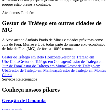
porque estão presos a contratos.
Atendemos Também
Gestor de Tráfego
em outras cidades de
MG
A Arco atende Antônio Prado de Minas e cidades próximas como
Juiz de Fora, Muriaé e Ubá, todas parte do mesmo eixo econômico
de Juíz de Fora (MG), de forma 100% remota.
Gestor de Tráfego
em
Belo Horizonte
Gestor de Tráfego
em
Uberlândia
Gestor de Tráfego
em
Contagem
Gestor de Tráfego
em
Juiz de Fora
Gestor de Tráfego
em
Muriaé
Gestor de Tráfego
em
Ubá
Gestor de Tráfego
em
Manhuaçu
Gestor de Tráfego
em
Montes
Claros
Serviços Relacionados
Conheça nossos
pilares
Geração de Demanda