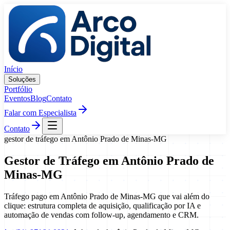
Pular para o conteúdo
Início
Soluções
Portfólio
Eventos
Blog
Contato
Falar com Especialista
Contato
gestor de tráfego
em
Antônio Prado de Minas
-
MG
Gestor de Tráfego
em
Antônio Prado de
Minas
-
MG
Tráfego pago em Antônio Prado de Minas-MG que vai além do
clique: estrutura completa de aquisição, qualificação por IA e
automação de vendas com follow-up, agendamento e CRM.