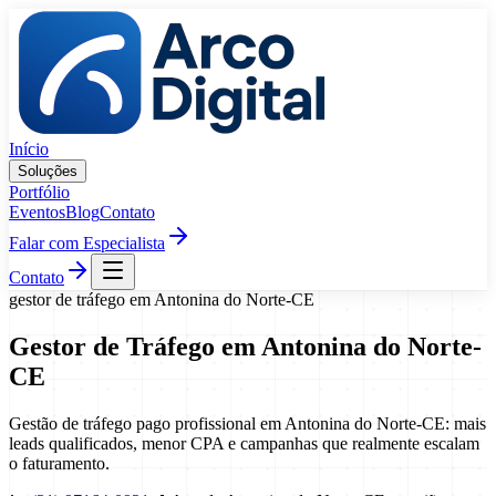
Pular para o conteúdo
Início
Soluções
Portfólio
Eventos
Blog
Contato
Falar com Especialista
Contato
gestor de tráfego
em
Antonina do Norte
-
CE
Gestor de Tráfego
em
Antonina do Norte
-
CE
Gestão de tráfego pago profissional em Antonina do Norte-CE: mais
leads qualificados, menor CPA e campanhas que realmente escalam
o faturamento.