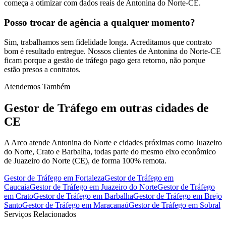
começa a otimizar com dados reais de Antonina do Norte-CE.
Posso trocar de agência a qualquer momento?
Sim, trabalhamos sem fidelidade longa. Acreditamos que contrato
bom é resultado entregue. Nossos clientes de Antonina do Norte-CE
ficam porque a gestão de tráfego pago gera retorno, não porque
estão presos a contratos.
Atendemos Também
Gestor de Tráfego
em outras cidades de
CE
A Arco atende Antonina do Norte e cidades próximas como Juazeiro
do Norte, Crato e Barbalha, todas parte do mesmo eixo econômico
de Juazeiro do Norte (CE), de forma 100% remota.
Gestor de Tráfego
em
Fortaleza
Gestor de Tráfego
em
Caucaia
Gestor de Tráfego
em
Juazeiro do Norte
Gestor de Tráfego
em
Crato
Gestor de Tráfego
em
Barbalha
Gestor de Tráfego
em
Brejo
Santo
Gestor de Tráfego
em
Maracanaú
Gestor de Tráfego
em
Sobral
Serviços Relacionados