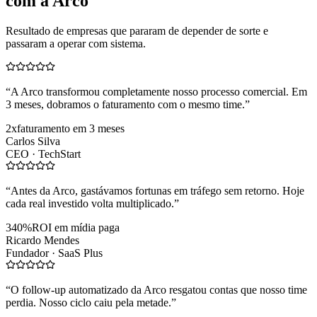
com a Arco
Resultado de empresas que pararam de depender de sorte e
passaram a operar com sistema.
“
A Arco transformou completamente nosso processo comercial. Em
3 meses, dobramos o faturamento com o mesmo time.
”
2x
faturamento em 3 meses
Carlos Silva
CEO ·
TechStart
“
Antes da Arco, gastávamos fortunas em tráfego sem retorno. Hoje
cada real investido volta multiplicado.
”
340%
ROI em mídia paga
Ricardo Mendes
Fundador ·
SaaS Plus
“
O follow-up automatizado da Arco resgatou contas que nosso time
perdia. Nosso ciclo caiu pela metade.
”