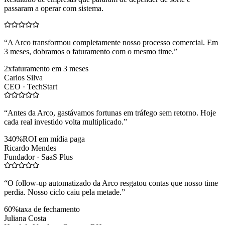
passaram a operar com sistema.
“
A Arco transformou completamente nosso processo comercial. Em
3 meses, dobramos o faturamento com o mesmo time.
”
2x
faturamento em 3 meses
Carlos Silva
CEO ·
TechStart
“
Antes da Arco, gastávamos fortunas em tráfego sem retorno. Hoje
cada real investido volta multiplicado.
”
340%
ROI em mídia paga
Ricardo Mendes
Fundador ·
SaaS Plus
“
O follow-up automatizado da Arco resgatou contas que nosso time
perdia. Nosso ciclo caiu pela metade.
”
60%
taxa de fechamento
Juliana Costa