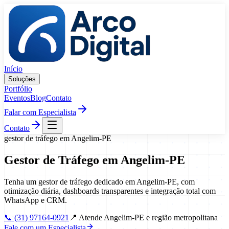
Pular para o conteúdo
Início
Soluções
Portfólio
Eventos
Blog
Contato
Falar com Especialista
Contato
gestor de tráfego
em
Angelim
-
PE
Gestor de Tráfego
em
Angelim
-
PE
Tenha um gestor de tráfego dedicado em Angelim-PE, com
otimização diária, dashboards transparentes e integração total com
WhatsApp e CRM.
📞
(31) 97164-0921
📍
Atende Angelim-PE e região metropolitana
Fale com um Especialista