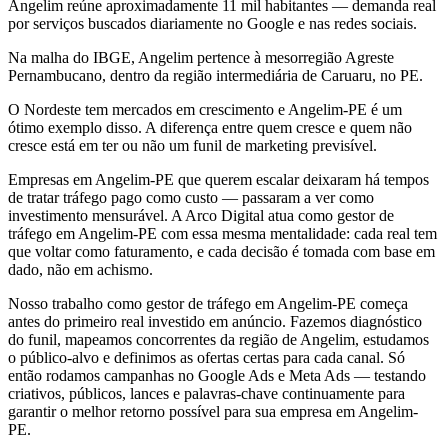
Angelim reúne aproximadamente 11 mil habitantes — demanda real
por serviços buscados diariamente no Google e nas redes sociais.
Na malha do IBGE, Angelim pertence à mesorregião Agreste
Pernambucano, dentro da região intermediária de Caruaru, no PE.
O Nordeste tem mercados em crescimento e Angelim-PE é um
ótimo exemplo disso. A diferença entre quem cresce e quem não
cresce está em ter ou não um funil de marketing previsível.
Empresas em Angelim-PE que querem escalar deixaram há tempos
de tratar tráfego pago como custo — passaram a ver como
investimento mensurável. A Arco Digital atua como gestor de
tráfego em Angelim-PE com essa mesma mentalidade: cada real tem
que voltar como faturamento, e cada decisão é tomada com base em
dado, não em achismo.
Nosso trabalho como gestor de tráfego em Angelim-PE começa
antes do primeiro real investido em anúncio. Fazemos diagnóstico
do funil, mapeamos concorrentes da região de Angelim, estudamos
o público-alvo e definimos as ofertas certas para cada canal. Só
então rodamos campanhas no Google Ads e Meta Ads — testando
criativos, públicos, lances e palavras-chave continuamente para
garantir o melhor retorno possível para sua empresa em Angelim-
PE.