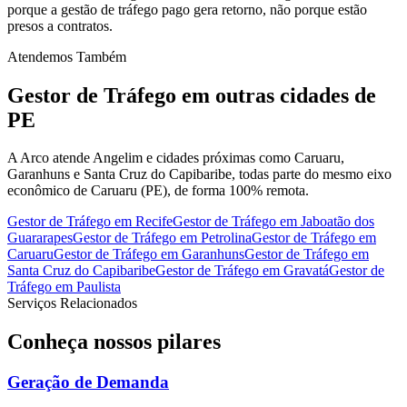
porque a gestão de tráfego pago gera retorno, não porque estão
presos a contratos.
Atendemos Também
Gestor de Tráfego
em outras cidades de
PE
A Arco atende Angelim e cidades próximas como Caruaru,
Garanhuns e Santa Cruz do Capibaribe, todas parte do mesmo eixo
econômico de Caruaru (PE), de forma 100% remota.
Gestor de Tráfego
em
Recife
Gestor de Tráfego
em
Jaboatão dos
Guararapes
Gestor de Tráfego
em
Petrolina
Gestor de Tráfego
em
Caruaru
Gestor de Tráfego
em
Garanhuns
Gestor de Tráfego
em
Santa Cruz do Capibaribe
Gestor de Tráfego
em
Gravatá
Gestor de
Tráfego
em
Paulista
Serviços Relacionados
Conheça nossos
pilares
Geração de Demanda