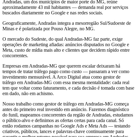
Andradas, um dos municípios de maior porte do MG, reúne
aproximadamente 43 mil habitantes — demanda real por serviços
buscados diariamente no Google e nas redes sociais.
Geograficamente, Andradas integra a mesorregião Sul/Sudoeste de
Minas e é polarizada por Pouso Alegre, no MG.
O mercado do Sudeste, do qual Andradas-MG faz parte, exige
operações de marketing afiadas: anúncios disputados no Google e
Meta, custo de mídia mais alto e clientes que decidem rápido entre
concorrentes.
Empresas em Andradas-MG que querem escalar deixaram há
tempos de tratar tráfego pago como custo — passaram a ver como
investimento mensurável. A Arco Digital atua como gestor de
tráfego em Andradas-MG com essa mesma mentalidade: cada real
tem que voltar como faturamento, e cada decisão é tomada com base
em dado, não em achismo.
Nosso trabalho como gestor de tráfego em Andradas-MG começa
antes do primeiro real investido em anúncio. Fazemos diagnóstico
do funil, mapeamos concorrentes da região de Andradas, estudamos
o público-alvo e definimos as ofertas certas para cada canal. Só
então rodamos campanhas no Google Ads e Meta Ads — testando
criativos, públicos, lances e palavras-chave continuamente para
garantir o melhor retorno possível para sua empresa em Andradas-