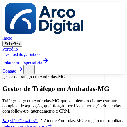
Pular para o conteúdo
Início
Soluções
Portfólio
Eventos
Blog
Contato
Falar com Especialista
Contato
gestor de tráfego
em
Andradas
-
MG
Gestor de Tráfego
em
Andradas
-
MG
Tráfego pago em Andradas-MG que vai além do clique: estrutura
completa de aquisição, qualificação por IA e automação de vendas
com follow-up, agendamento e CRM.
📞
(31) 97164-0921
📍
Atende Andradas-MG e região metropolitana
Fale com um Especialista