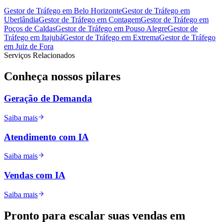
Gestor de Tráfego
em
Belo Horizonte
Gestor de Tráfego
em
Uberlândia
Gestor de Tráfego
em
Contagem
Gestor de Tráfego
em
Poços de Caldas
Gestor de Tráfego
em
Pouso Alegre
Gestor de
Tráfego
em
Itajubá
Gestor de Tráfego
em
Extrema
Gestor de Tráfego
em
Juiz de Fora
Serviços Relacionados
Conheça nossos
pilares
Geração de Demanda
Saiba mais
Atendimento com IA
Saiba mais
Vendas com IA
Saiba mais
Pronto para
escalar
suas vendas em