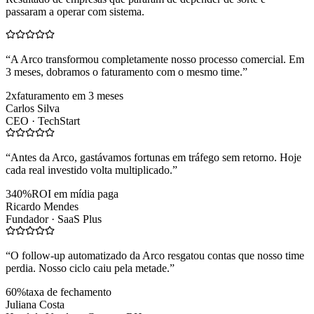
passaram a operar com sistema.
“
A Arco transformou completamente nosso processo comercial. Em
3 meses, dobramos o faturamento com o mesmo time.
”
2x
faturamento em 3 meses
Carlos Silva
CEO ·
TechStart
“
Antes da Arco, gastávamos fortunas em tráfego sem retorno. Hoje
cada real investido volta multiplicado.
”
340%
ROI em mídia paga
Ricardo Mendes
Fundador ·
SaaS Plus
“
O follow-up automatizado da Arco resgatou contas que nosso time
perdia. Nosso ciclo caiu pela metade.
”
60%
taxa de fechamento
Juliana Costa