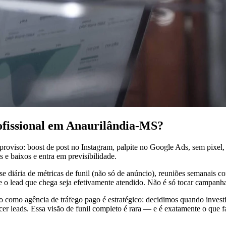
rofissional em Anaurilândia-MS?
roviso: boost de post no Instagram, palpite no Google Ads, sem pixe
 e baixos e entra em previsibilidade.
se diária de métricas de funil (não só de anúncio), reuniões semanais 
ue o lead que chega seja efetivamente atendido. Não é só tocar campanh
ho como agência de tráfego pago é estratégico: decidimos quando inve
 leads. Essa visão de funil completo é rara — e é exatamente o que fa