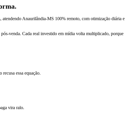
forma.
s, atendendo Anaurilândia-MS 100% remoto, com otimização diária e
pós-venda. Cada real investido em mídia volta multiplicado, porque
o recusa essa equação.
ga vira ralo.