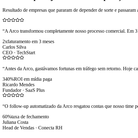
Resultado de empresas que pararam de depender de sorte e passaram 
“
A Arco transformou completamente nosso processo comercial. Em 3
2x
faturamento em 3 meses
Carlos Silva
CEO ·
TechStart
“
Antes da Arco, gastávamos fortunas em tráfego sem retorno. Hoje cad
340%
ROI em mídia paga
Ricardo Mendes
Fundador ·
SaaS Plus
“
O follow-up automatizado da Arco resgatou contas que nosso time pe
60%
taxa de fechamento
Juliana Costa
Head de Vendas ·
Conecta RH