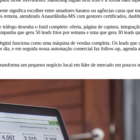
nte significa escolher entre amadores baratos ou agências caras que t
0% remota, atendendo Anaurilândia-MS com gestores certificados, dash
e tráfego desenha o funil completo: oferta, página de captura, integr
campanha que gera 50 leads frios por semana e uma que gera 30 leads qu
o Digital funciona como uma máquina de vendas completa. Os leads que 
 dia, e em seguida nossa automação comercial faz follow-up, agenda a
ta transforma um pequeno negócio local em líder de mercado em poucos