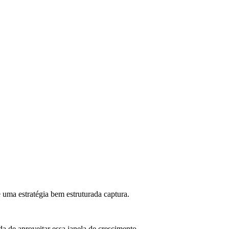
 uma estratégia bem estruturada captura.
a de aproveitar essa janela de crescimento.