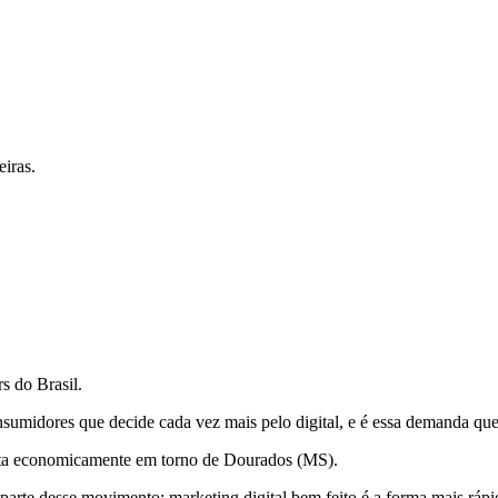
iras.
s do Brasil.
sumidores que decide cada vez mais pelo digital, e é essa demanda que
vita economicamente em torno de Dourados (MS).
rte desse movimento: marketing digital bem feito é a forma mais rápid