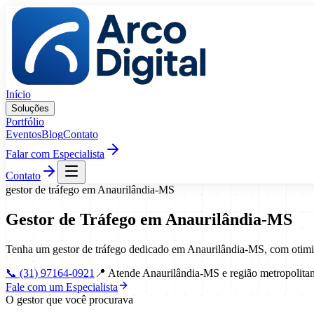
Pular para o conteúdo
Início
Soluções
Portfólio
Eventos
Blog
Contato
Falar com Especialista
Contato
gestor de tráfego
em
Anaurilândia
-
MS
Gestor de Tráfego
em
Anaurilândia
-
MS
Tenha um gestor de tráfego dedicado em Anaurilândia-MS, com otimi
📞
(31) 97164-0921
📍
Atende Anaurilândia-MS e região metropolita
Fale com um Especialista
O gestor que você procurava