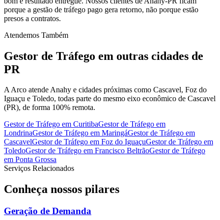
bom é resultado entregue. Nossos clientes de Anahy-PR ficam
porque a gestão de tráfego pago gera retorno, não porque estão
presos a contratos.
Atendemos Também
Gestor de Tráfego
em outras cidades de
PR
A Arco atende Anahy e cidades próximas como Cascavel, Foz do
Iguaçu e Toledo, todas parte do mesmo eixo econômico de Cascavel
(PR), de forma 100% remota.
Gestor de Tráfego
em
Curitiba
Gestor de Tráfego
em
Londrina
Gestor de Tráfego
em
Maringá
Gestor de Tráfego
em
Cascavel
Gestor de Tráfego
em
Foz do Iguaçu
Gestor de Tráfego
em
Toledo
Gestor de Tráfego
em
Francisco Beltrão
Gestor de Tráfego
em
Ponta Grossa
Serviços Relacionados
Conheça nossos
pilares
Geração de Demanda