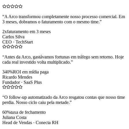
“
A Arco transformou completamente nosso processo comercial. Em
3 meses, dobramos o faturamento com o mesmo time.
”
2x
faturamento em 3 meses
Carlos Silva
CEO ·
TechStart
“
Antes da Arco, gastávamos fortunas em tráfego sem retorno. Hoje
cada real investido volta multiplicado.
”
340%
ROI em mídia paga
Ricardo Mendes
Fundador ·
SaaS Plus
“
O follow-up automatizado da Arco resgatou contas que nosso time
perdia. Nosso ciclo caiu pela metade.
”
60%
taxa de fechamento
Juliana Costa
Head de Vendas ·
Conecta RH