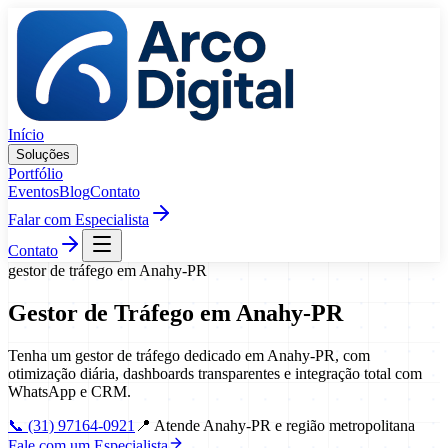
Pular para o conteúdo
Início
Soluções
Portfólio
Eventos
Blog
Contato
Falar com Especialista
Contato
gestor de tráfego
em
Anahy
-
PR
Gestor de Tráfego
em
Anahy
-
PR
Tenha um gestor de tráfego dedicado em Anahy-PR, com
otimização diária, dashboards transparentes e integração total com
WhatsApp e CRM.
📞
(31) 97164-0921
📍
Atende Anahy-PR e região metropolitana
Fale com um Especialista