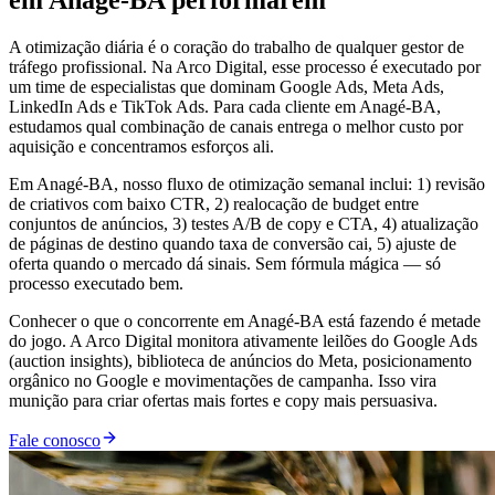
em Anagé-BA performarem
A otimização diária é o coração do trabalho de qualquer gestor de
tráfego profissional. Na Arco Digital, esse processo é executado por
um time de especialistas que dominam Google Ads, Meta Ads,
LinkedIn Ads e TikTok Ads. Para cada cliente em Anagé-BA,
estudamos qual combinação de canais entrega o melhor custo por
aquisição e concentramos esforços ali.
Em Anagé-BA, nosso fluxo de otimização semanal inclui: 1) revisão
de criativos com baixo CTR, 2) realocação de budget entre
conjuntos de anúncios, 3) testes A/B de copy e CTA, 4) atualização
de páginas de destino quando taxa de conversão cai, 5) ajuste de
oferta quando o mercado dá sinais. Sem fórmula mágica — só
processo executado bem.
Conhecer o que o concorrente em Anagé-BA está fazendo é metade
do jogo. A Arco Digital monitora ativamente leilões do Google Ads
(auction insights), biblioteca de anúncios do Meta, posicionamento
orgânico no Google e movimentações de campanha. Isso vira
munição para criar ofertas mais fortes e copy mais persuasiva.
Fale conosco