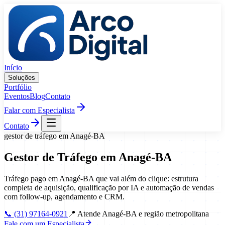
Pular para o conteúdo
Início
Soluções
Portfólio
Eventos
Blog
Contato
Falar com Especialista
Contato
gestor de tráfego
em
Anagé
-
BA
Gestor de Tráfego
em
Anagé
-
BA
Tráfego pago em Anagé-BA que vai além do clique: estrutura
completa de aquisição, qualificação por IA e automação de vendas
com follow-up, agendamento e CRM.
📞
(31) 97164-0921
📍
Atende Anagé-BA e região metropolitana
Fale com um Especialista