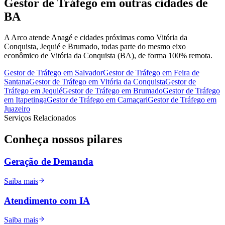
Gestor de Tráfego
em outras cidades de
BA
A Arco atende Anagé e cidades próximas como Vitória da
Conquista, Jequié e Brumado, todas parte do mesmo eixo
econômico de Vitória da Conquista (BA), de forma 100% remota.
Gestor de Tráfego
em
Salvador
Gestor de Tráfego
em
Feira de
Santana
Gestor de Tráfego
em
Vitória da Conquista
Gestor de
Tráfego
em
Jequié
Gestor de Tráfego
em
Brumado
Gestor de Tráfego
em
Itapetinga
Gestor de Tráfego
em
Camaçari
Gestor de Tráfego
em
Juazeiro
Serviços Relacionados
Conheça nossos
pilares
Geração de Demanda
Saiba mais
Atendimento com IA
Saiba mais