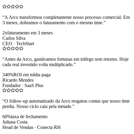
“
A Arco transformou completamente nosso processo comercial. Em
3 meses, dobramos o faturamento com o mesmo time.
”
2x
faturamento em 3 meses
Carlos Silva
CEO ·
TechStart
“
Antes da Arco, gastávamos fortunas em tráfego sem retorno. Hoje
cada real investido volta multiplicado.
”
340%
ROI em mídia paga
Ricardo Mendes
Fundador ·
SaaS Plus
“
O follow-up automatizado da Arco resgatou contas que nosso time
perdia. Nosso ciclo caiu pela metade.
”
60%
taxa de fechamento
Juliana Costa
Head de Vendas ·
Conecta RH