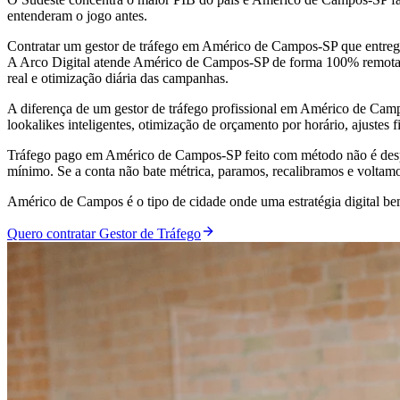
entenderam o jogo antes.
Contratar um gestor de tráfego em Américo de Campos-SP que entregu
A Arco Digital atende Américo de Campos-SP de forma 100% remota, c
real e otimização diária das campanhas.
A diferença de um gestor de tráfego profissional em Américo de Ca
lookalikes inteligentes, otimização de orçamento por horário, ajustes 
Tráfego pago em Américo de Campos-SP feito com método não é desp
mínimo. Se a conta não bate métrica, paramos, recalibramos e voltam
Américo de Campos é o tipo de cidade onde uma estratégia digital b
Quero contratar Gestor de Tráfego