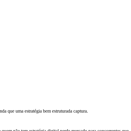
da que uma estratégia bem estruturada captura.
quem não tem estratégia digital perde mercado para concorrentes que