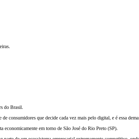
iras.
s do Brasil.
de consumidores que decide cada vez mais pelo digital, e é essa deman
ita economicamente em torno de São José do Rio Preto (SP).
 parte de um ecossistema empresarial extremamente competitivo, onde 