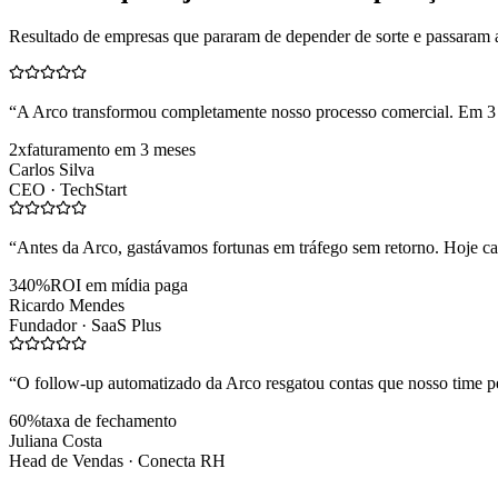
Resultado de empresas que pararam de depender de sorte e passaram 
“
A Arco transformou completamente nosso processo comercial. Em 3
2x
faturamento em 3 meses
Carlos Silva
CEO ·
TechStart
“
Antes da Arco, gastávamos fortunas em tráfego sem retorno. Hoje cad
340%
ROI em mídia paga
Ricardo Mendes
Fundador ·
SaaS Plus
“
O follow-up automatizado da Arco resgatou contas que nosso time pe
60%
taxa de fechamento
Juliana Costa
Head de Vendas ·
Conecta RH