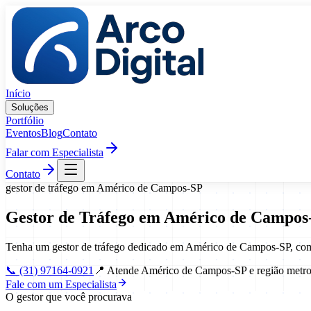
Pular para o conteúdo
Início
Soluções
Portfólio
Eventos
Blog
Contato
Falar com Especialista
Contato
gestor de tráfego
em
Américo de Campos
-
SP
Gestor de Tráfego
em
Américo de Campos
Tenha um gestor de tráfego dedicado em Américo de Campos-SP, com 
📞
(31) 97164-0921
📍
Atende Américo de Campos-SP e região metro
Fale com um Especialista
O gestor que você procurava