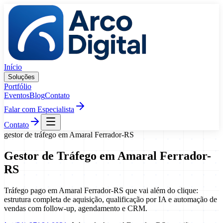
Pular para o conteúdo
Início
Soluções
Portfólio
Eventos
Blog
Contato
Falar com Especialista
Contato
gestor de tráfego
em
Amaral Ferrador
-
RS
Gestor de Tráfego
em
Amaral Ferrador
-
RS
Tráfego pago em Amaral Ferrador-RS que vai além do clique:
estrutura completa de aquisição, qualificação por IA e automação de
vendas com follow-up, agendamento e CRM.