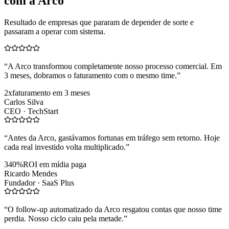
com a Arco
Resultado de empresas que pararam de depender de sorte e
passaram a operar com sistema.
“
A Arco transformou completamente nosso processo comercial. Em
3 meses, dobramos o faturamento com o mesmo time.
”
2x
faturamento em 3 meses
Carlos Silva
CEO ·
TechStart
“
Antes da Arco, gastávamos fortunas em tráfego sem retorno. Hoje
cada real investido volta multiplicado.
”
340%
ROI em mídia paga
Ricardo Mendes
Fundador ·
SaaS Plus
“
O follow-up automatizado da Arco resgatou contas que nosso time
perdia. Nosso ciclo caiu pela metade.
”