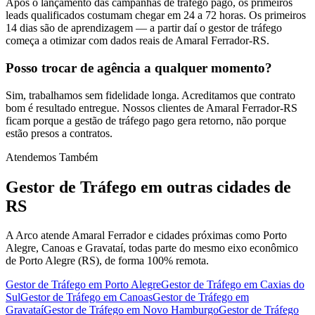
Após o lançamento das campanhas de tráfego pago, os primeiros
leads qualificados costumam chegar em 24 a 72 horas. Os primeiros
14 dias são de aprendizagem — a partir daí o gestor de tráfego
começa a otimizar com dados reais de Amaral Ferrador-RS.
Posso trocar de agência a qualquer momento?
Sim, trabalhamos sem fidelidade longa. Acreditamos que contrato
bom é resultado entregue. Nossos clientes de Amaral Ferrador-RS
ficam porque a gestão de tráfego pago gera retorno, não porque
estão presos a contratos.
Atendemos Também
Gestor de Tráfego
em outras cidades de
RS
A Arco atende Amaral Ferrador e cidades próximas como Porto
Alegre, Canoas e Gravataí, todas parte do mesmo eixo econômico
de Porto Alegre (RS), de forma 100% remota.
Gestor de Tráfego
em
Porto Alegre
Gestor de Tráfego
em
Caxias do
Sul
Gestor de Tráfego
em
Canoas
Gestor de Tráfego
em
Gravataí
Gestor de Tráfego
em
Novo Hamburgo
Gestor de Tráfego