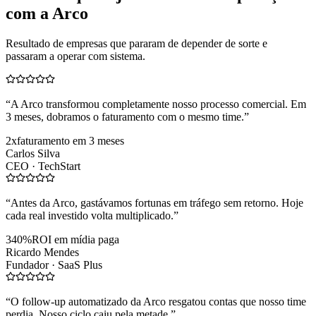
com a Arco
Resultado de empresas que pararam de depender de sorte e
passaram a operar com sistema.
“
A Arco transformou completamente nosso processo comercial. Em
3 meses, dobramos o faturamento com o mesmo time.
”
2x
faturamento em 3 meses
Carlos Silva
CEO ·
TechStart
“
Antes da Arco, gastávamos fortunas em tráfego sem retorno. Hoje
cada real investido volta multiplicado.
”
340%
ROI em mídia paga
Ricardo Mendes
Fundador ·
SaaS Plus
“
O follow-up automatizado da Arco resgatou contas que nosso time
perdia. Nosso ciclo caiu pela metade.
”