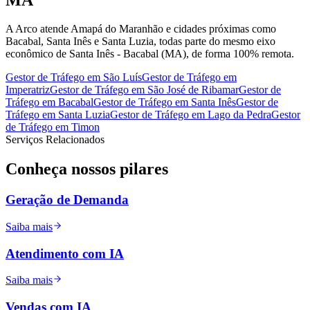
A Arco atende Amapá do Maranhão e cidades próximas como
Bacabal, Santa Inês e Santa Luzia, todas parte do mesmo eixo
econômico de Santa Inês - Bacabal (MA), de forma 100% remota.
Gestor de Tráfego
em
São Luís
Gestor de Tráfego
em
Imperatriz
Gestor de Tráfego
em
São José de Ribamar
Gestor de
Tráfego
em
Bacabal
Gestor de Tráfego
em
Santa Inês
Gestor de
Tráfego
em
Santa Luzia
Gestor de Tráfego
em
Lago da Pedra
Gestor
de Tráfego
em
Timon
Serviços Relacionados
Conheça nossos
pilares
Geração de Demanda
Saiba mais
Atendimento com IA
Saiba mais
Vendas com IA