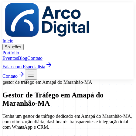
Pular para o conteúdo
Início
Soluções
Portfólio
Eventos
Blog
Contato
Falar com Especialista
Contato
gestor de tráfego
em
Amapá do Maranhão
-
MA
Gestor de Tráfego
em
Amapá do
Maranhão
-
MA
Tenha um gestor de tráfego dedicado em Amapá do Maranhão-MA,
com otimização diária, dashboards transparentes e integração total
com WhatsApp e CRM.