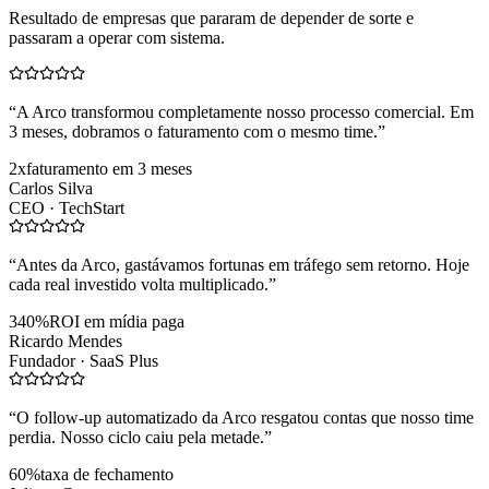
Resultado de empresas que pararam de depender de sorte e
passaram a operar com sistema.
“
A Arco transformou completamente nosso processo comercial. Em
3 meses, dobramos o faturamento com o mesmo time.
”
2x
faturamento em 3 meses
Carlos Silva
CEO ·
TechStart
“
Antes da Arco, gastávamos fortunas em tráfego sem retorno. Hoje
cada real investido volta multiplicado.
”
340%
ROI em mídia paga
Ricardo Mendes
Fundador ·
SaaS Plus
“
O follow-up automatizado da Arco resgatou contas que nosso time
perdia. Nosso ciclo caiu pela metade.
”
60%
taxa de fechamento