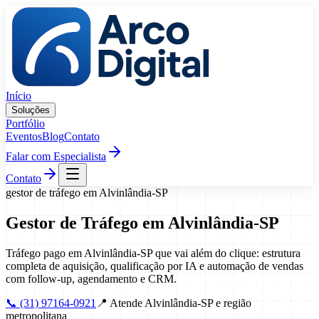
Pular para o conteúdo
Início
Soluções
Portfólio
Eventos
Blog
Contato
Falar com Especialista
Contato
gestor de tráfego
em
Alvinlândia
-
SP
Gestor de Tráfego
em
Alvinlândia
-
SP
Tráfego pago em Alvinlândia-SP que vai além do clique: estrutura
completa de aquisição, qualificação por IA e automação de vendas
com follow-up, agendamento e CRM.
📞
(31) 97164-0921
📍
Atende Alvinlândia-SP e região
metropolitana