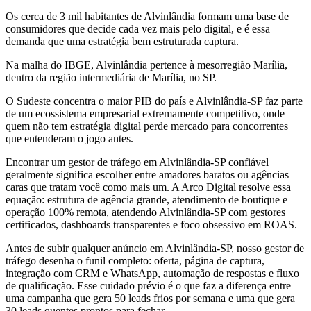
Os cerca de 3 mil habitantes de Alvinlândia formam uma base de
consumidores que decide cada vez mais pelo digital, e é essa
demanda que uma estratégia bem estruturada captura.
Na malha do IBGE, Alvinlândia pertence à mesorregião Marília,
dentro da região intermediária de Marília, no SP.
O Sudeste concentra o maior PIB do país e Alvinlândia-SP faz parte
de um ecossistema empresarial extremamente competitivo, onde
quem não tem estratégia digital perde mercado para concorrentes
que entenderam o jogo antes.
Encontrar um gestor de tráfego em Alvinlândia-SP confiável
geralmente significa escolher entre amadores baratos ou agências
caras que tratam você como mais um. A Arco Digital resolve essa
equação: estrutura de agência grande, atendimento de boutique e
operação 100% remota, atendendo Alvinlândia-SP com gestores
certificados, dashboards transparentes e foco obsessivo em ROAS.
Antes de subir qualquer anúncio em Alvinlândia-SP, nosso gestor de
tráfego desenha o funil completo: oferta, página de captura,
integração com CRM e WhatsApp, automação de respostas e fluxo
de qualificação. Esse cuidado prévio é o que faz a diferença entre
uma campanha que gera 50 leads frios por semana e uma que gera
30 leads quentes prontos para fechar.