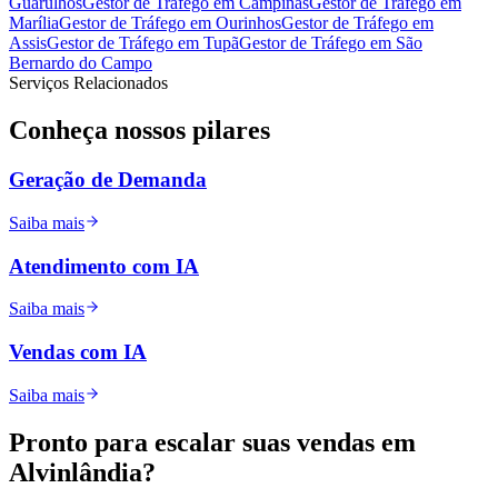
Guarulhos
Gestor de Tráfego
em
Campinas
Gestor de Tráfego
em
Marília
Gestor de Tráfego
em
Ourinhos
Gestor de Tráfego
em
Assis
Gestor de Tráfego
em
Tupã
Gestor de Tráfego
em
São
Bernardo do Campo
Serviços Relacionados
Conheça nossos
pilares
Geração de Demanda
Saiba mais
Atendimento com IA
Saiba mais
Vendas com IA
Saiba mais
Pronto para
escalar
suas vendas em
Alvinlândia
?