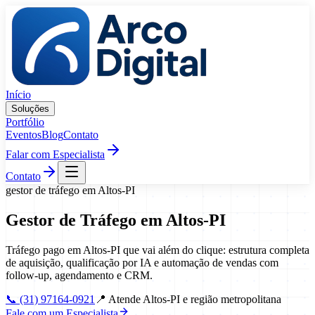
Pular para o conteúdo
Início
Soluções
Portfólio
Eventos
Blog
Contato
Falar com Especialista
Contato
gestor de tráfego
em
Altos
-
PI
Gestor de Tráfego
em
Altos
-
PI
Tráfego pago em Altos-PI que vai além do clique: estrutura completa
de aquisição, qualificação por IA e automação de vendas com
follow-up, agendamento e CRM.
📞
(31) 97164-0921
📍
Atende Altos-PI e região metropolitana
Fale com um Especialista