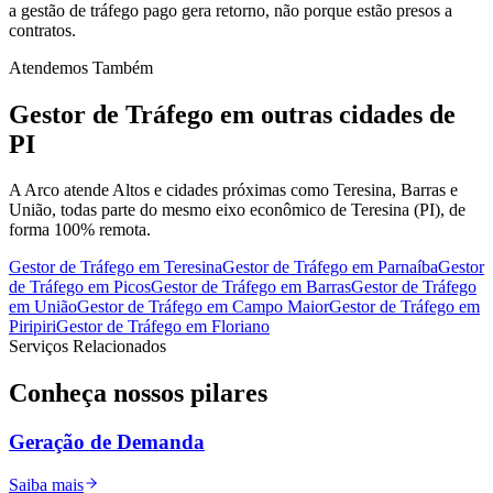
a gestão de tráfego pago gera retorno, não porque estão presos a
contratos.
Atendemos Também
Gestor de Tráfego
em outras cidades de
PI
A Arco atende Altos e cidades próximas como Teresina, Barras e
União, todas parte do mesmo eixo econômico de Teresina (PI), de
forma 100% remota.
Gestor de Tráfego
em
Teresina
Gestor de Tráfego
em
Parnaíba
Gestor
de Tráfego
em
Picos
Gestor de Tráfego
em
Barras
Gestor de Tráfego
em
União
Gestor de Tráfego
em
Campo Maior
Gestor de Tráfego
em
Piripiri
Gestor de Tráfego
em
Floriano
Serviços Relacionados
Conheça nossos
pilares
Geração de Demanda
Saiba mais