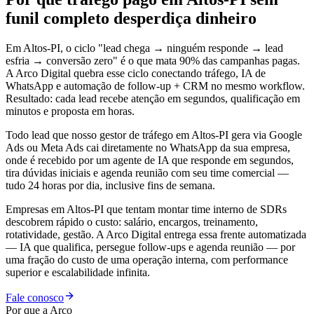
funil completo desperdiça dinheiro
Em Altos-PI, o ciclo "lead chega → ninguém responde → lead
esfria → conversão zero" é o que mata 90% das campanhas pagas.
A Arco Digital quebra esse ciclo conectando tráfego, IA de
WhatsApp e automação de follow-up + CRM no mesmo workflow.
Resultado: cada lead recebe atenção em segundos, qualificação em
minutos e proposta em horas.
Todo lead que nosso gestor de tráfego em Altos-PI gera via Google
Ads ou Meta Ads cai diretamente no WhatsApp da sua empresa,
onde é recebido por um agente de IA que responde em segundos,
tira dúvidas iniciais e agenda reunião com seu time comercial —
tudo 24 horas por dia, inclusive fins de semana.
Empresas em Altos-PI que tentam montar time interno de SDRs
descobrem rápido o custo: salário, encargos, treinamento,
rotatividade, gestão. A Arco Digital entrega essa frente automatizada
— IA que qualifica, persegue follow-ups e agenda reunião — por
uma fração do custo de uma operação interna, com performance
superior e escalabilidade infinita.
Fale conosco
Por que a Arco