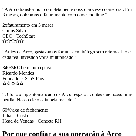
“
A Arco transformou completamente nosso processo comercial. Em
3 meses, dobramos o faturamento com o mesmo time.
”
2x
faturamento em 3 meses
Carlos Silva
CEO ·
TechStart
“
Antes da Arco, gastávamos fortunas em tráfego sem retorno. Hoje
cada real investido volta multiplicado.
”
340%
ROI em mídia paga
Ricardo Mendes
Fundador ·
SaaS Plus
“
O follow-up automatizado da Arco resgatou contas que nosso time
perdia. Nosso ciclo caiu pela metade.
”
60%
taxa de fechamento
Juliana Costa
Head de Vendas ·
Conecta RH
Por que confiar a sua operação à Arco