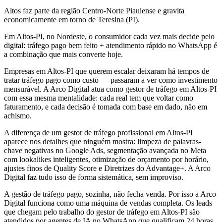
Altos faz parte da região Centro-Norte Piauiense e gravita
economicamente em torno de Teresina (PI).
Em Altos-PI, no Nordeste, o consumidor cada vez mais decide pelo
digital: tráfego pago bem feito + atendimento rápido no WhatsApp é
a combinação que mais converte hoje.
Empresas em Altos-PI que querem escalar deixaram há tempos de
tratar tráfego pago como custo — passaram a ver como investimento
mensurável. A Arco Digital atua como gestor de tráfego em Altos-PI
com essa mesma mentalidade: cada real tem que voltar como
faturamento, e cada decisão é tomada com base em dado, não em
achismo.
A diferença de um gestor de tráfego profissional em Altos-PI
aparece nos detalhes que ninguém mostra: limpeza de palavras-
chave negativas no Google Ads, segmentação avançada no Meta
com lookalikes inteligentes, otimização de orçamento por horário,
ajustes finos de Quality Score e Diretrizes do Advantage+. A Arco
Digital faz tudo isso de forma sistemática, sem improviso.
A gestão de tráfego pago, sozinha, não fecha venda. Por isso a Arco
Digital funciona como uma máquina de vendas completa. Os leads
que chegam pelo trabalho do gestor de tráfego em Altos-PI são
atendidos por agentes de IA no WhatsApp que qualificam 24 horas