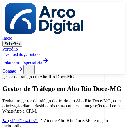
Pular para o conteúdo
Início
Soluções
Portfólio
Eventos
Blog
Contato
Falar com Especialista
Contato
gestor de tráfego
em
Alto Rio Doce
-
MG
Gestor de Tráfego
em
Alto Rio Doce
-
MG
Tenha um gestor de tráfego dedicado em Alto Rio Doce-MG, com
otimização diária, dashboards transparentes e integração total com
WhatsApp e CRM.
📞
(31) 97164-0921
📍
Atende Alto Rio Doce-MG e região
metropolitana