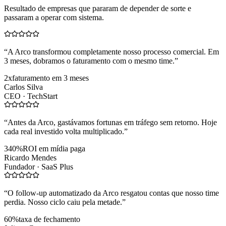
Resultado de empresas que pararam de depender de sorte e
passaram a operar com sistema.
“
A Arco transformou completamente nosso processo comercial. Em
3 meses, dobramos o faturamento com o mesmo time.
”
2x
faturamento em 3 meses
Carlos Silva
CEO ·
TechStart
“
Antes da Arco, gastávamos fortunas em tráfego sem retorno. Hoje
cada real investido volta multiplicado.
”
340%
ROI em mídia paga
Ricardo Mendes
Fundador ·
SaaS Plus
“
O follow-up automatizado da Arco resgatou contas que nosso time
perdia. Nosso ciclo caiu pela metade.
”
60%
taxa de fechamento