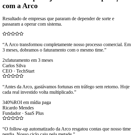
com a Arco
Resultado de empresas que pararam de depender de sorte e
passaram a operar com sistema.
“
A Arco transformou completamente nosso processo comercial. Em
3 meses, dobramos o faturamento com o mesmo time.
”
2x
faturamento em 3 meses
Carlos Silva
CEO ·
TechStart
“
Antes da Arco, gastávamos fortunas em tráfego sem retorno. Hoje
cada real investido volta multiplicado.
”
340%
ROI em mídia paga
Ricardo Mendes
Fundador ·
SaaS Plus
“
O follow-up automatizado da Arco resgatou contas que nosso time
perdia. Nosso ciclo caiu pela metade.
”