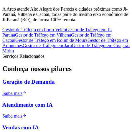
A Arco atende Alto Alegre dos Parecis e cidades próximas como Ji-
Paraná, Vilhena e Cacoal, todas parte do mesmo eixo econômico de
Ji-Paraná (RO), de forma 100% remota.
Gestor de Tráfego
em
Porto Velho
Gestor de Tráfego
em
Ji-
Paraná
Gestor de Tráfego
em
Vilhena
Gestor de Tráfego
em
Cacoal
Gestor de Tráfego
em
Rolim de Moura
Gestor de Tráfego
em
Ariquemes
Gestor de Tráfego
em
Jaru
Gestor de Tráfego
em
Guajará-
Mirim
Serviços Relacionados
Conheça nossos
pilares
Geração de Demanda
Saiba mais
Atendimento com IA
Saiba mais
Vendas com IA