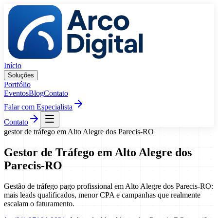
Pular para o conteúdo
Início
Soluções
Portfólio
Eventos
Blog
Contato
Falar com Especialista
Contato
gestor de tráfego
em
Alto Alegre dos Parecis
-
RO
Gestor de Tráfego
em
Alto Alegre dos
Parecis
-
RO
Gestão de tráfego pago profissional em Alto Alegre dos Parecis-RO:
mais leads qualificados, menor CPA e campanhas que realmente
escalam o faturamento.