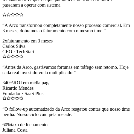
passaram a operar com sistema.
“
A Arco transformou completamente nosso processo comercial. Em
3 meses, dobramos o faturamento com o mesmo time.
”
2x
faturamento em 3 meses
Carlos Silva
CEO ·
TechStart
“
Antes da Arco, gastávamos fortunas em tráfego sem retorno. Hoje
cada real investido volta multiplicado.
”
340%
ROI em mídia paga
Ricardo Mendes
Fundador ·
SaaS Plus
“
O follow-up automatizado da Arco resgatou contas que nosso time
perdia. Nosso ciclo caiu pela metade.
”
60%
taxa de fechamento
Juliana Costa