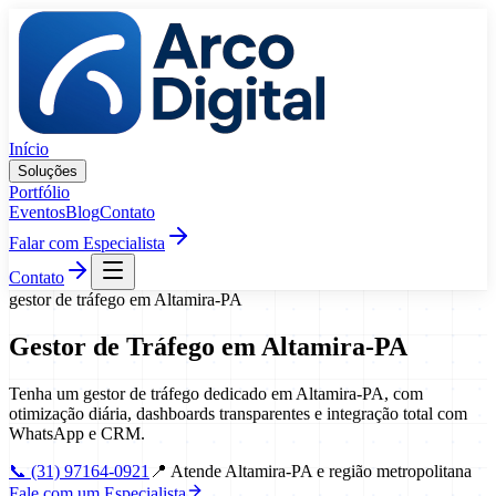
Pular para o conteúdo
Início
Soluções
Portfólio
Eventos
Blog
Contato
Falar com Especialista
Contato
gestor de tráfego
em
Altamira
-
PA
Gestor de Tráfego
em
Altamira
-
PA
Tenha um gestor de tráfego dedicado em Altamira-PA, com
otimização diária, dashboards transparentes e integração total com
WhatsApp e CRM.
📞
(31) 97164-0921
📍
Atende Altamira-PA e região metropolitana
Fale com um Especialista