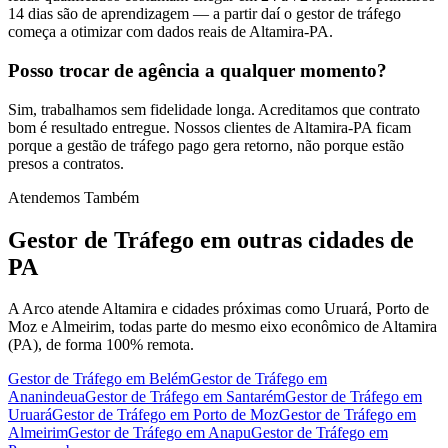
14 dias são de aprendizagem — a partir daí o gestor de tráfego
começa a otimizar com dados reais de Altamira-PA.
Posso trocar de agência a qualquer momento?
Sim, trabalhamos sem fidelidade longa. Acreditamos que contrato
bom é resultado entregue. Nossos clientes de Altamira-PA ficam
porque a gestão de tráfego pago gera retorno, não porque estão
presos a contratos.
Atendemos Também
Gestor de Tráfego
em outras cidades de
PA
A Arco atende Altamira e cidades próximas como Uruará, Porto de
Moz e Almeirim, todas parte do mesmo eixo econômico de Altamira
(PA), de forma 100% remota.
Gestor de Tráfego
em
Belém
Gestor de Tráfego
em
Ananindeua
Gestor de Tráfego
em
Santarém
Gestor de Tráfego
em
Uruará
Gestor de Tráfego
em
Porto de Moz
Gestor de Tráfego
em
Almeirim
Gestor de Tráfego
em
Anapu
Gestor de Tráfego
em