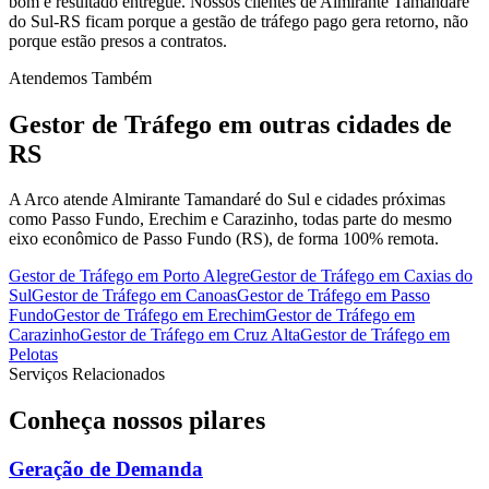
bom é resultado entregue. Nossos clientes de Almirante Tamandaré
do Sul-RS ficam porque a gestão de tráfego pago gera retorno, não
porque estão presos a contratos.
Atendemos Também
Gestor de Tráfego
em outras cidades de
RS
A Arco atende Almirante Tamandaré do Sul e cidades próximas
como Passo Fundo, Erechim e Carazinho, todas parte do mesmo
eixo econômico de Passo Fundo (RS), de forma 100% remota.
Gestor de Tráfego
em
Porto Alegre
Gestor de Tráfego
em
Caxias do
Sul
Gestor de Tráfego
em
Canoas
Gestor de Tráfego
em
Passo
Fundo
Gestor de Tráfego
em
Erechim
Gestor de Tráfego
em
Carazinho
Gestor de Tráfego
em
Cruz Alta
Gestor de Tráfego
em
Pelotas
Serviços Relacionados
Conheça nossos
pilares
Geração de Demanda