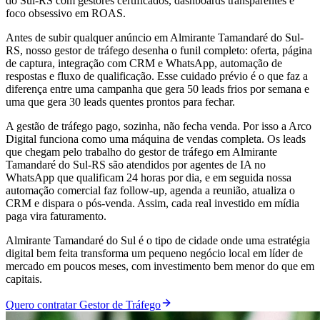
do Sul-RS com gestores certificados, dashboards transparentes e
foco obsessivo em ROAS.
Antes de subir qualquer anúncio em Almirante Tamandaré do Sul-
RS, nosso gestor de tráfego desenha o funil completo: oferta, página
de captura, integração com CRM e WhatsApp, automação de
respostas e fluxo de qualificação. Esse cuidado prévio é o que faz a
diferença entre uma campanha que gera 50 leads frios por semana e
uma que gera 30 leads quentes prontos para fechar.
A gestão de tráfego pago, sozinha, não fecha venda. Por isso a Arco
Digital funciona como uma máquina de vendas completa. Os leads
que chegam pelo trabalho do gestor de tráfego em Almirante
Tamandaré do Sul-RS são atendidos por agentes de IA no
WhatsApp que qualificam 24 horas por dia, e em seguida nossa
automação comercial faz follow-up, agenda a reunião, atualiza o
CRM e dispara o pós-venda. Assim, cada real investido em mídia
paga vira faturamento.
Almirante Tamandaré do Sul é o tipo de cidade onde uma estratégia
digital bem feita transforma um pequeno negócio local em líder de
mercado em poucos meses, com investimento bem menor do que em
capitais.
Quero contratar Gestor de Tráfego