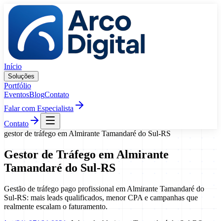
Pular para o conteúdo
Início
Soluções
Portfólio
Eventos
Blog
Contato
Falar com Especialista
Contato
gestor de tráfego
em
Almirante Tamandaré do Sul
-
RS
Gestor de Tráfego
em
Almirante
Tamandaré do Sul
-
RS
Gestão de tráfego pago profissional em Almirante Tamandaré do
Sul-RS: mais leads qualificados, menor CPA e campanhas que
realmente escalam o faturamento.