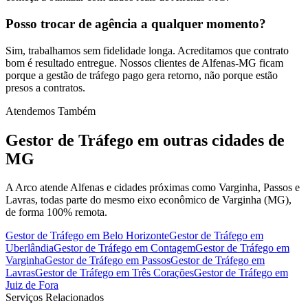
Posso trocar de agência a qualquer momento?
Sim, trabalhamos sem fidelidade longa. Acreditamos que contrato
bom é resultado entregue. Nossos clientes de Alfenas-MG ficam
porque a gestão de tráfego pago gera retorno, não porque estão
presos a contratos.
Atendemos Também
Gestor de Tráfego
em outras cidades de
MG
A Arco atende Alfenas e cidades próximas como Varginha, Passos e
Lavras, todas parte do mesmo eixo econômico de Varginha (MG),
de forma 100% remota.
Gestor de Tráfego
em
Belo Horizonte
Gestor de Tráfego
em
Uberlândia
Gestor de Tráfego
em
Contagem
Gestor de Tráfego
em
Varginha
Gestor de Tráfego
em
Passos
Gestor de Tráfego
em
Lavras
Gestor de Tráfego
em
Três Corações
Gestor de Tráfego
em
Juiz de Fora
Serviços Relacionados