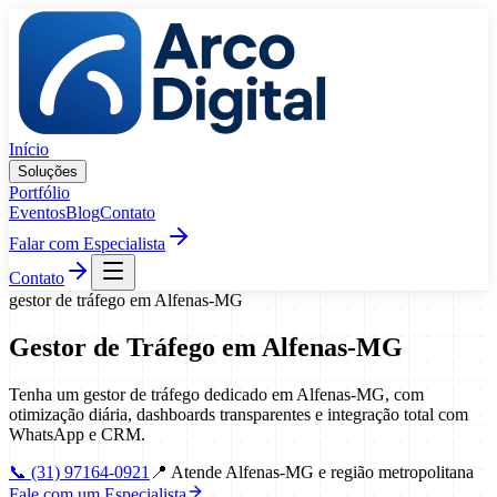
Pular para o conteúdo
Início
Soluções
Portfólio
Eventos
Blog
Contato
Falar com Especialista
Contato
gestor de tráfego
em
Alfenas
-
MG
Gestor de Tráfego
em
Alfenas
-
MG
Tenha um gestor de tráfego dedicado em Alfenas-MG, com
otimização diária, dashboards transparentes e integração total com
WhatsApp e CRM.
📞
(31) 97164-0921
📍
Atende Alfenas-MG e região metropolitana
Fale com um Especialista