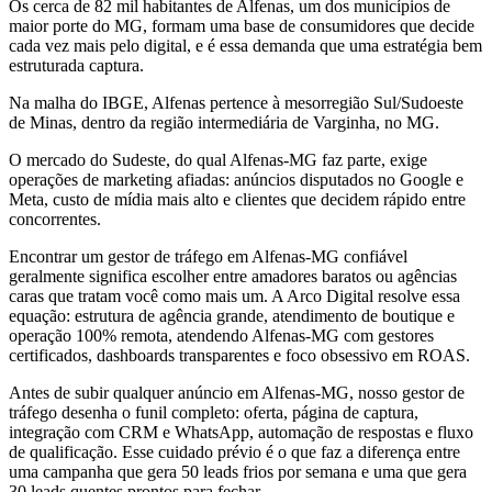
Os cerca de 82 mil habitantes de Alfenas, um dos municípios de
maior porte do MG, formam uma base de consumidores que decide
cada vez mais pelo digital, e é essa demanda que uma estratégia bem
estruturada captura.
Na malha do IBGE, Alfenas pertence à mesorregião Sul/Sudoeste
de Minas, dentro da região intermediária de Varginha, no MG.
O mercado do Sudeste, do qual Alfenas-MG faz parte, exige
operações de marketing afiadas: anúncios disputados no Google e
Meta, custo de mídia mais alto e clientes que decidem rápido entre
concorrentes.
Encontrar um gestor de tráfego em Alfenas-MG confiável
geralmente significa escolher entre amadores baratos ou agências
caras que tratam você como mais um. A Arco Digital resolve essa
equação: estrutura de agência grande, atendimento de boutique e
operação 100% remota, atendendo Alfenas-MG com gestores
certificados, dashboards transparentes e foco obsessivo em ROAS.
Antes de subir qualquer anúncio em Alfenas-MG, nosso gestor de
tráfego desenha o funil completo: oferta, página de captura,
integração com CRM e WhatsApp, automação de respostas e fluxo
de qualificação. Esse cuidado prévio é o que faz a diferença entre
uma campanha que gera 50 leads frios por semana e uma que gera
30 leads quentes prontos para fechar.