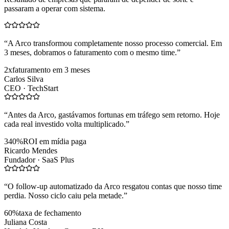
passaram a operar com sistema.
“
A Arco transformou completamente nosso processo comercial. Em
3 meses, dobramos o faturamento com o mesmo time.
”
2x
faturamento em 3 meses
Carlos Silva
CEO ·
TechStart
“
Antes da Arco, gastávamos fortunas em tráfego sem retorno. Hoje
cada real investido volta multiplicado.
”
340%
ROI em mídia paga
Ricardo Mendes
Fundador ·
SaaS Plus
“
O follow-up automatizado da Arco resgatou contas que nosso time
perdia. Nosso ciclo caiu pela metade.
”
60%
taxa de fechamento
Juliana Costa