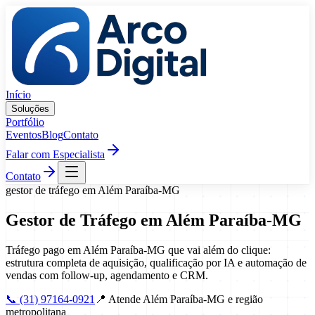
Pular para o conteúdo
Início
Soluções
Portfólio
Eventos
Blog
Contato
Falar com Especialista
Contato
gestor de tráfego
em
Além Paraíba
-
MG
Gestor de Tráfego
em
Além Paraíba
-
MG
Tráfego pago em Além Paraíba-MG que vai além do clique:
estrutura completa de aquisição, qualificação por IA e automação de
vendas com follow-up, agendamento e CRM.
📞
(31) 97164-0921
📍
Atende Além Paraíba-MG e região
metropolitana