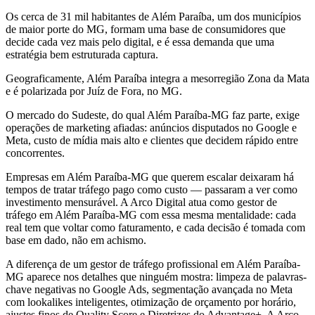
Os cerca de 31 mil habitantes de Além Paraíba, um dos municípios
de maior porte do MG, formam uma base de consumidores que
decide cada vez mais pelo digital, e é essa demanda que uma
estratégia bem estruturada captura.
Geograficamente, Além Paraíba integra a mesorregião Zona da Mata
e é polarizada por Juíz de Fora, no MG.
O mercado do Sudeste, do qual Além Paraíba-MG faz parte, exige
operações de marketing afiadas: anúncios disputados no Google e
Meta, custo de mídia mais alto e clientes que decidem rápido entre
concorrentes.
Empresas em Além Paraíba-MG que querem escalar deixaram há
tempos de tratar tráfego pago como custo — passaram a ver como
investimento mensurável. A Arco Digital atua como gestor de
tráfego em Além Paraíba-MG com essa mesma mentalidade: cada
real tem que voltar como faturamento, e cada decisão é tomada com
base em dado, não em achismo.
A diferença de um gestor de tráfego profissional em Além Paraíba-
MG aparece nos detalhes que ninguém mostra: limpeza de palavras-
chave negativas no Google Ads, segmentação avançada no Meta
com lookalikes inteligentes, otimização de orçamento por horário,
ajustes finos de Quality Score e Diretrizes do Advantage+. A Arco