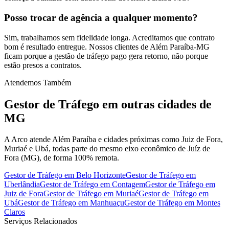
Posso trocar de agência a qualquer momento?
Sim, trabalhamos sem fidelidade longa. Acreditamos que contrato
bom é resultado entregue. Nossos clientes de Além Paraíba-MG
ficam porque a gestão de tráfego pago gera retorno, não porque
estão presos a contratos.
Atendemos Também
Gestor de Tráfego
em outras cidades de
MG
A Arco atende Além Paraíba e cidades próximas como Juiz de Fora,
Muriaé e Ubá, todas parte do mesmo eixo econômico de Juíz de
Fora (MG), de forma 100% remota.
Gestor de Tráfego
em
Belo Horizonte
Gestor de Tráfego
em
Uberlândia
Gestor de Tráfego
em
Contagem
Gestor de Tráfego
em
Juiz de Fora
Gestor de Tráfego
em
Muriaé
Gestor de Tráfego
em
Ubá
Gestor de Tráfego
em
Manhuaçu
Gestor de Tráfego
em
Montes
Claros
Serviços Relacionados