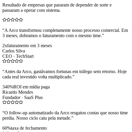
Resultado de empresas que pararam de depender de sorte e
passaram a operar com sistema.
“
A Arco transformou completamente nosso processo comercial. Em
3 meses, dobramos o faturamento com o mesmo time.
”
2x
faturamento em 3 meses
Carlos Silva
CEO ·
TechStart
“
Antes da Arco, gastávamos fortunas em tráfego sem retorno. Hoje
cada real investido volta multiplicado.
”
340%
ROI em mídia paga
Ricardo Mendes
Fundador ·
SaaS Plus
“
O follow-up automatizado da Arco resgatou contas que nosso time
perdia. Nosso ciclo caiu pela metade.
”
60%
taxa de fechamento