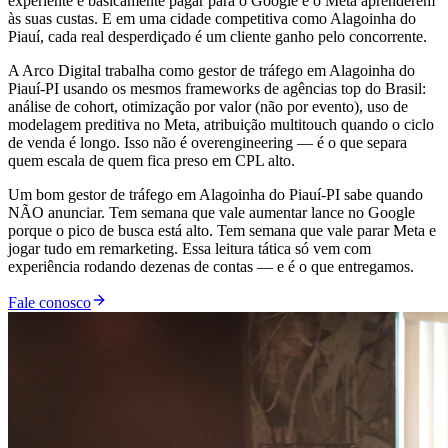
experiente é basicamente pagar para o Google e o Meta aprenderem
às suas custas. E em uma cidade competitiva como Alagoinha do
Piauí, cada real desperdiçado é um cliente ganho pelo concorrente.
A Arco Digital trabalha como gestor de tráfego em Alagoinha do
Piauí-PI usando os mesmos frameworks de agências top do Brasil:
análise de cohort, otimização por valor (não por evento), uso de
modelagem preditiva no Meta, atribuição multitouch quando o ciclo
de venda é longo. Isso não é overengineering — é o que separa
quem escala de quem fica preso em CPL alto.
Um bom gestor de tráfego em Alagoinha do Piauí-PI sabe quando
NÃO anunciar. Tem semana que vale aumentar lance no Google
porque o pico de busca está alto. Tem semana que vale parar Meta e
jogar tudo em remarketing. Essa leitura tática só vem com
experiência rodando dezenas de contas — e é o que entregamos.
Fale conosco