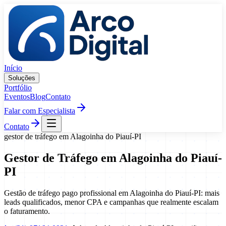
Pular para o conteúdo
Início
Soluções
Portfólio
Eventos
Blog
Contato
Falar com Especialista
Contato
gestor de tráfego
em
Alagoinha do Piauí
-
PI
Gestor de Tráfego
em
Alagoinha do Piauí
-
PI
Gestão de tráfego pago profissional em Alagoinha do Piauí-PI: mais
leads qualificados, menor CPA e campanhas que realmente escalam
o faturamento.