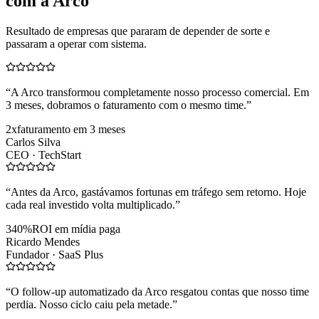
com a Arco
Resultado de empresas que pararam de depender de sorte e
passaram a operar com sistema.
“
A Arco transformou completamente nosso processo comercial. Em
3 meses, dobramos o faturamento com o mesmo time.
”
2x
faturamento em 3 meses
Carlos Silva
CEO ·
TechStart
“
Antes da Arco, gastávamos fortunas em tráfego sem retorno. Hoje
cada real investido volta multiplicado.
”
340%
ROI em mídia paga
Ricardo Mendes
Fundador ·
SaaS Plus
“
O follow-up automatizado da Arco resgatou contas que nosso time
perdia. Nosso ciclo caiu pela metade.
”