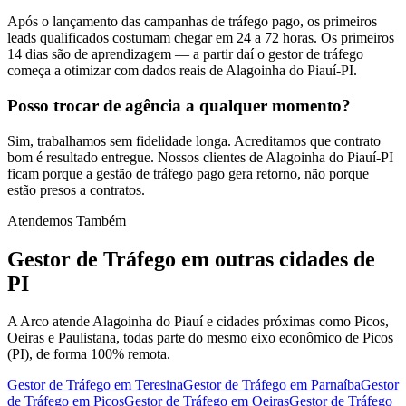
Após o lançamento das campanhas de tráfego pago, os primeiros
leads qualificados costumam chegar em 24 a 72 horas. Os primeiros
14 dias são de aprendizagem — a partir daí o gestor de tráfego
começa a otimizar com dados reais de Alagoinha do Piauí-PI.
Posso trocar de agência a qualquer momento?
Sim, trabalhamos sem fidelidade longa. Acreditamos que contrato
bom é resultado entregue. Nossos clientes de Alagoinha do Piauí-PI
ficam porque a gestão de tráfego pago gera retorno, não porque
estão presos a contratos.
Atendemos Também
Gestor de Tráfego
em outras cidades de
PI
A Arco atende Alagoinha do Piauí e cidades próximas como Picos,
Oeiras e Paulistana, todas parte do mesmo eixo econômico de Picos
(PI), de forma 100% remota.
Gestor de Tráfego
em
Teresina
Gestor de Tráfego
em
Parnaíba
Gestor
de Tráfego
em
Picos
Gestor de Tráfego
em
Oeiras
Gestor de Tráfego