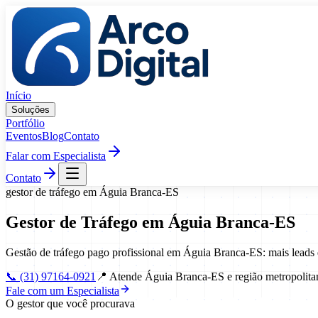
Pular para o conteúdo
Início
Soluções
Portfólio
Eventos
Blog
Contato
Falar com Especialista
Contato
gestor de tráfego
em
Águia Branca
-
ES
Gestor de Tráfego
em
Águia Branca
-
ES
Gestão de tráfego pago profissional em Águia Branca-ES: mais leads
📞
(31) 97164-0921
📍
Atende Águia Branca-ES e região metropolita
Fale com um Especialista
O gestor que você procurava