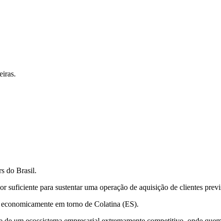
iras.
s do Brasil.
suficiente para sustentar uma operação de aquisição de clientes previs
ta economicamente em torno de Colatina (ES).
e de um ecossistema empresarial extremamente competitivo, onde quem n