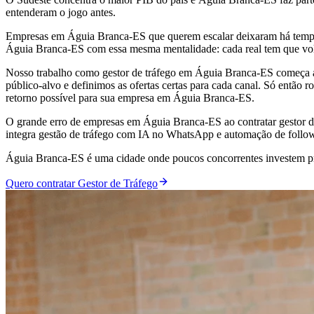
entenderam o jogo antes.
Empresas em Águia Branca-ES que querem escalar deixaram há tempos
Águia Branca-ES com essa mesma mentalidade: cada real tem que vol
Nosso trabalho como gestor de tráfego em Águia Branca-ES começa an
público-alvo e definimos as ofertas certas para cada canal. Só então
retorno possível para sua empresa em Águia Branca-ES.
O grande erro de empresas em Águia Branca-ES ao contratar gestor de
integra gestão de tráfego com IA no WhatsApp e automação de follo
Águia Branca-ES é uma cidade onde poucos concorrentes investem prof
Quero contratar Gestor de Tráfego