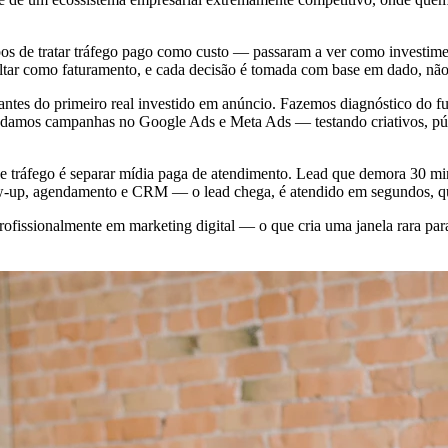
 de tratar tráfego pago como custo — passaram a ver como investimen
tar como faturamento, e cada decisão é tomada com base em dado, nã
tes do primeiro real investido em anúncio. Fazemos diagnóstico do f
 rodamos campanhas no Google Ads e Meta Ads — testando criativos, púb
 tráfego é separar mídia paga de atendimento. Lead que demora 30 min
w-up, agendamento e CRM — o lead chega, é atendido em segundos, qual
issionalmente em marketing digital — o que cria uma janela rara para 