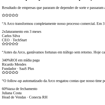
Resultado de empresas que pararam de depender de sorte e passaram 
“
A Arco transformou completamente nosso processo comercial. Em 3
2x
faturamento em 3 meses
Carlos Silva
CEO ·
TechStart
“
Antes da Arco, gastávamos fortunas em tráfego sem retorno. Hoje cad
340%
ROI em mídia paga
Ricardo Mendes
Fundador ·
SaaS Plus
“
O follow-up automatizado da Arco resgatou contas que nosso time pe
60%
taxa de fechamento
Juliana Costa
Head de Vendas ·
Conecta RH