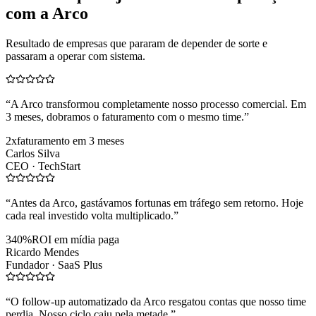
com a Arco
Resultado de empresas que pararam de depender de sorte e
passaram a operar com sistema.
“
A Arco transformou completamente nosso processo comercial. Em
3 meses, dobramos o faturamento com o mesmo time.
”
2x
faturamento em 3 meses
Carlos Silva
CEO ·
TechStart
“
Antes da Arco, gastávamos fortunas em tráfego sem retorno. Hoje
cada real investido volta multiplicado.
”
340%
ROI em mídia paga
Ricardo Mendes
Fundador ·
SaaS Plus
“
O follow-up automatizado da Arco resgatou contas que nosso time
perdia. Nosso ciclo caiu pela metade.
”