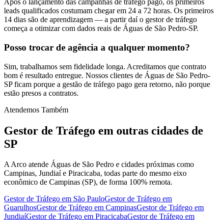
Após o lançamento das campanhas de tráfego pago, os primeiros
leads qualificados costumam chegar em 24 a 72 horas. Os primeiros
14 dias são de aprendizagem — a partir daí o gestor de tráfego
começa a otimizar com dados reais de Águas de São Pedro-SP.
Posso trocar de agência a qualquer momento?
Sim, trabalhamos sem fidelidade longa. Acreditamos que contrato
bom é resultado entregue. Nossos clientes de Águas de São Pedro-
SP ficam porque a gestão de tráfego pago gera retorno, não porque
estão presos a contratos.
Atendemos Também
Gestor de Tráfego
em outras cidades de
SP
A Arco atende Águas de São Pedro e cidades próximas como
Campinas, Jundiaí e Piracicaba, todas parte do mesmo eixo
econômico de Campinas (SP), de forma 100% remota.
Gestor de Tráfego
em
São Paulo
Gestor de Tráfego
em
Guarulhos
Gestor de Tráfego
em
Campinas
Gestor de Tráfego
em
Jundiaí
Gestor de Tráfego
em
Piracicaba
Gestor de Tráfego
em