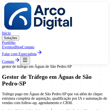
Pular para o conteúdo
Início
Soluções
Portfólio
Eventos
Blog
Contato
Falar com Especialista
Contato
gestor de tráfego
em
Águas de São Pedro
-
SP
Gestor de Tráfego
em
Águas de São
Pedro
-
SP
Tráfego pago em Águas de São Pedro-SP que vai além do clique:
estrutura completa de aquisição, qualificação por IA e automação de
vendas com follow-up, agendamento e CRM.