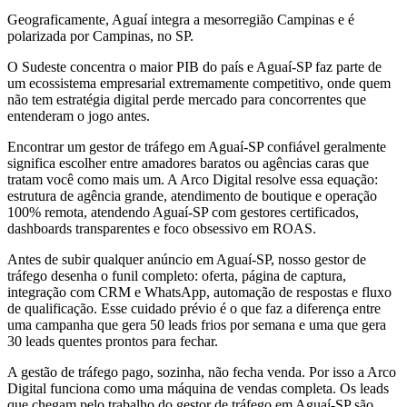
Geograficamente, Aguaí integra a mesorregião Campinas e é
polarizada por Campinas, no SP.
O Sudeste concentra o maior PIB do país e Aguaí-SP faz parte de
um ecossistema empresarial extremamente competitivo, onde quem
não tem estratégia digital perde mercado para concorrentes que
entenderam o jogo antes.
Encontrar um gestor de tráfego em Aguaí-SP confiável geralmente
significa escolher entre amadores baratos ou agências caras que
tratam você como mais um. A Arco Digital resolve essa equação:
estrutura de agência grande, atendimento de boutique e operação
100% remota, atendendo Aguaí-SP com gestores certificados,
dashboards transparentes e foco obsessivo em ROAS.
Antes de subir qualquer anúncio em Aguaí-SP, nosso gestor de
tráfego desenha o funil completo: oferta, página de captura,
integração com CRM e WhatsApp, automação de respostas e fluxo
de qualificação. Esse cuidado prévio é o que faz a diferença entre
uma campanha que gera 50 leads frios por semana e uma que gera
30 leads quentes prontos para fechar.
A gestão de tráfego pago, sozinha, não fecha venda. Por isso a Arco
Digital funciona como uma máquina de vendas completa. Os leads
que chegam pelo trabalho do gestor de tráfego em Aguaí-SP são