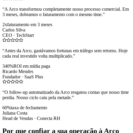
“
A Arco transformou completamente nosso processo comercial. Em
3 meses, dobramos o faturamento com o mesmo time.
”
2x
faturamento em 3 meses
Carlos Silva
CEO ·
TechStart
“
Antes da Arco, gastávamos fortunas em tráfego sem retorno. Hoje
cada real investido volta multiplicado.
”
340%
ROI em mídia paga
Ricardo Mendes
Fundador ·
SaaS Plus
“
O follow-up automatizado da Arco resgatou contas que nosso time
perdia. Nosso ciclo caiu pela metade.
”
60%
taxa de fechamento
Juliana Costa
Head de Vendas ·
Conecta RH
Por que confiar a sua operação à Arco