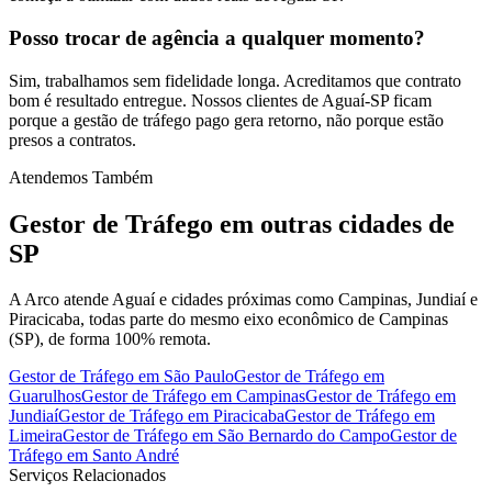
Posso trocar de agência a qualquer momento?
Sim, trabalhamos sem fidelidade longa. Acreditamos que contrato
bom é resultado entregue. Nossos clientes de Aguaí-SP ficam
porque a gestão de tráfego pago gera retorno, não porque estão
presos a contratos.
Atendemos Também
Gestor de Tráfego
em outras cidades de
SP
A Arco atende Aguaí e cidades próximas como Campinas, Jundiaí e
Piracicaba, todas parte do mesmo eixo econômico de Campinas
(SP), de forma 100% remota.
Gestor de Tráfego
em
São Paulo
Gestor de Tráfego
em
Guarulhos
Gestor de Tráfego
em
Campinas
Gestor de Tráfego
em
Jundiaí
Gestor de Tráfego
em
Piracicaba
Gestor de Tráfego
em
Limeira
Gestor de Tráfego
em
São Bernardo do Campo
Gestor de
Tráfego
em
Santo André
Serviços Relacionados