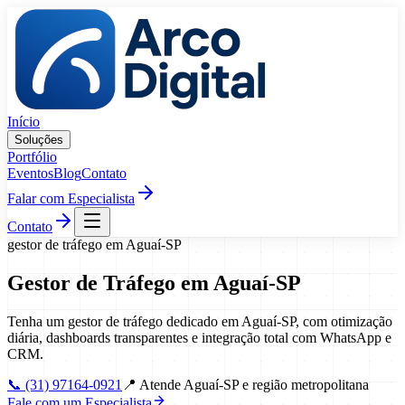
Pular para o conteúdo
Início
Soluções
Portfólio
Eventos
Blog
Contato
Falar com Especialista
Contato
gestor de tráfego
em
Aguaí
-
SP
Gestor de Tráfego
em
Aguaí
-
SP
Tenha um gestor de tráfego dedicado em Aguaí-SP, com otimização
diária, dashboards transparentes e integração total com WhatsApp e
CRM.
📞
(31) 97164-0921
📍
Atende Aguaí-SP e região metropolitana
Fale com um Especialista