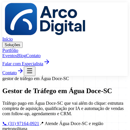
Pular para o conteúdo
Início
Soluções
Portfólio
Eventos
Blog
Contato
Falar com Especialista
Contato
gestor de tráfego
em
Água Doce
-
SC
Gestor de Tráfego
em
Água Doce
-
SC
Tráfego pago em Água Doce-SC que vai além do clique: estrutura
completa de aquisição, qualificação por IA e automação de vendas
com follow-up, agendamento e CRM.
📞
(31) 97164-0921
📍
Atende Água Doce-SC e região
metropolitana