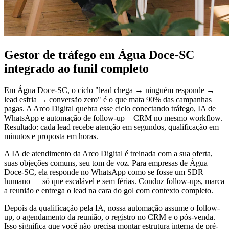
Gestor de tráfego em Água Doce-SC
integrado ao funil completo
Em Água Doce-SC, o ciclo "lead chega → ninguém responde →
lead esfria → conversão zero" é o que mata 90% das campanhas
pagas. A Arco Digital quebra esse ciclo conectando tráfego, IA de
WhatsApp e automação de follow-up + CRM no mesmo workflow.
Resultado: cada lead recebe atenção em segundos, qualificação em
minutos e proposta em horas.
A IA de atendimento da Arco Digital é treinada com a sua oferta,
suas objeções comuns, seu tom de voz. Para empresas de Água
Doce-SC, ela responde no WhatsApp como se fosse um SDR
humano — só que escalável e sem férias. Conduz follow-ups, marca
a reunião e entrega o lead na cara do gol com contexto completo.
Depois da qualificação pela IA, nossa automação assume o follow-
up, o agendamento da reunião, o registro no CRM e o pós-venda.
Isso significa que você não precisa montar estrutura interna de pré-