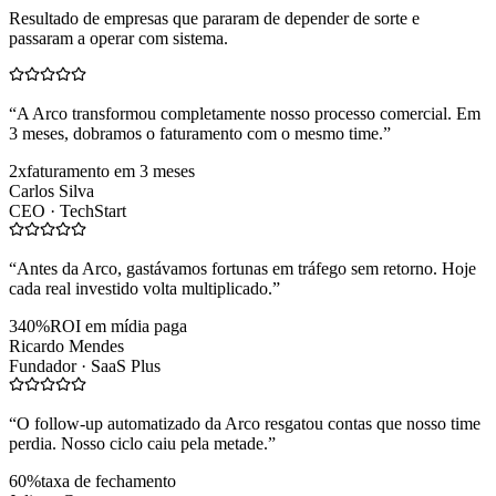
Resultado de empresas que pararam de depender de sorte e
passaram a operar com sistema.
“
A Arco transformou completamente nosso processo comercial. Em
3 meses, dobramos o faturamento com o mesmo time.
”
2x
faturamento em 3 meses
Carlos Silva
CEO ·
TechStart
“
Antes da Arco, gastávamos fortunas em tráfego sem retorno. Hoje
cada real investido volta multiplicado.
”
340%
ROI em mídia paga
Ricardo Mendes
Fundador ·
SaaS Plus
“
O follow-up automatizado da Arco resgatou contas que nosso time
perdia. Nosso ciclo caiu pela metade.
”
60%
taxa de fechamento