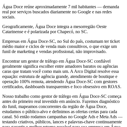
Água Doce reúne aproximadamente 7 mil habitantes — demanda
real por serviços buscados diariamente no Google e nas redes
sociais.
Geograficamente, Água Doce integra a mesorregião Oeste
Catarinense e é polarizada por Chapecó, no SC.
Empresas em Água Doce-SC, no Sul do país, costumam ter ticket
médio maior e ciclos de venda mais consultivos, o que exige um
funil de marketing e vendas profissional, não improvisado.
Encontrar um gestor de tráfego em Água Doce-SC confiável
geralmente significa escolher entre amadores baratos ou agências
caras que tratam você como mais um. A Arco Digital resolve essa
equação: estrutura de agência grande, atendimento de boutique e
operação 100% remota, atendendo Água Doce-SC com gestores
certificados, dashboards transparentes e foco obsessivo em ROAS.
Nosso trabalho como gestor de tráfego em Água Doce-SC começa
antes do primeiro real investido em anúncio. Fazemos diagnóstico
do funil, mapeamos concorrentes da região de Água Doce,
estudamos o público-alvo e definimos as ofertas certas para cada
canal. Só então rodamos campanhas no Google Ads e Meta Ads —
testando criativos, públicos, lances e palavras-chave continuamente
para garantir o melhor retorno possível para sua empresa em Água