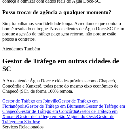
começa a otimizar com dados reais de Água Doce-SC.
Posso trocar de agência a qualquer momento?
Sim, trabalhamos sem fidelidade longa. Acreditamos que contrato
bom é resultado entregue. Nossos clientes de Água Doce-SC ficam
porque a gestão de tráfego pago gera retorno, não porque estão
presos a contratos.
Atendemos Também
Gestor de Tráfego
em outras cidades de
SC
A Arco atende Água Doce e cidades próximas como Chapecó,
Concórdia e Xanxerê, todas parte do mesmo eixo econômico de
Chapecó (SC), de forma 100% remota.
Gestor de Tráfego
em
Joinville
Gestor de Tráfego
em
Florianópolis
Gestor de Tráfego
em
Blumenau
Gestor de Tráfego
em
Chapecó
Gestor de Tráfego
em
Concórdia
Gestor de Tráfego
em
Xanxerê
Gestor de Tráfego
em
São Miguel do Oeste
Gestor de
Tráfego
em
São José
Serviços Relacionados