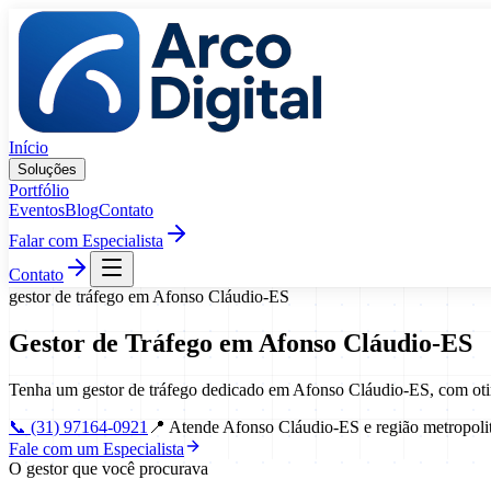
Pular para o conteúdo
Início
Soluções
Portfólio
Eventos
Blog
Contato
Falar com Especialista
Contato
gestor de tráfego
em
Afonso Cláudio
-
ES
Gestor de Tráfego
em
Afonso Cláudio
-
ES
Tenha um gestor de tráfego dedicado em Afonso Cláudio-ES, com oti
📞
(31) 97164-0921
📍
Atende Afonso Cláudio-ES e região metropoli
Fale com um Especialista
O gestor que você procurava