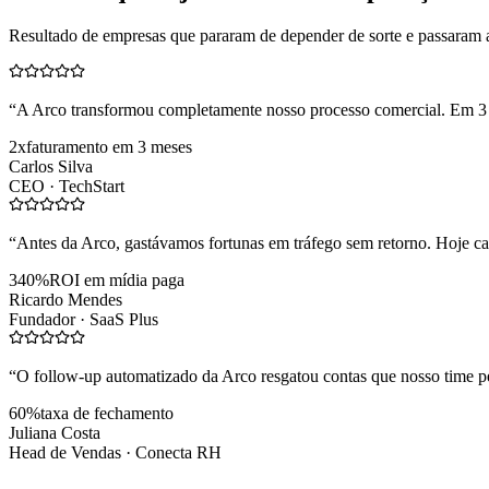
Resultado de empresas que pararam de depender de sorte e passaram 
“
A Arco transformou completamente nosso processo comercial. Em 3
2x
faturamento em 3 meses
Carlos Silva
CEO ·
TechStart
“
Antes da Arco, gastávamos fortunas em tráfego sem retorno. Hoje cad
340%
ROI em mídia paga
Ricardo Mendes
Fundador ·
SaaS Plus
“
O follow-up automatizado da Arco resgatou contas que nosso time pe
60%
taxa de fechamento
Juliana Costa
Head de Vendas ·
Conecta RH