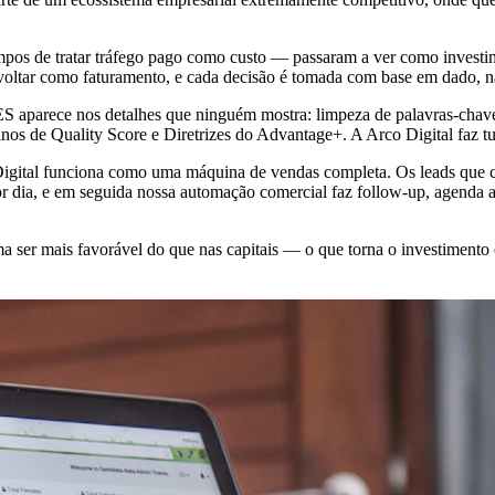
os de tratar tráfego pago como custo — passaram a ver como investim
oltar como faturamento, e cada decisão é tomada com base em dado, 
o-ES aparece nos detalhes que ninguém mostra: limpeza de palavras-ch
finos de Quality Score e Diretrizes do Advantage+. A Arco Digital faz t
o Digital funciona como uma máquina de vendas completa. Os leads que
 dia, e em seguida nossa automação comercial faz follow-up, agenda a
 ser mais favorável do que nas capitais — o que torna o investimento 