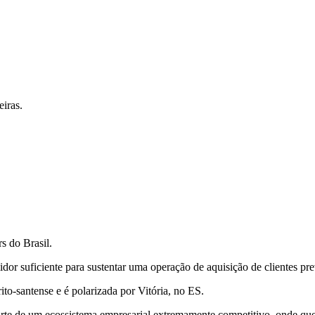
iras.
s do Brasil.
r suficiente para sustentar uma operação de aquisição de clientes prev
to-santense e é polarizada por Vitória, no ES.
rte de um ecossistema empresarial extremamente competitivo, onde quem