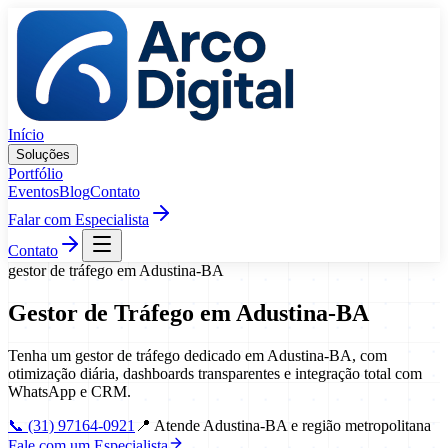
Pular para o conteúdo
Início
Soluções
Portfólio
Eventos
Blog
Contato
Falar com Especialista
Contato
gestor de tráfego
em
Adustina
-
BA
Gestor de Tráfego
em
Adustina
-
BA
Tenha um gestor de tráfego dedicado em Adustina-BA, com
otimização diária, dashboards transparentes e integração total com
WhatsApp e CRM.
📞
(31) 97164-0921
📍
Atende Adustina-BA e região metropolitana
Fale com um Especialista