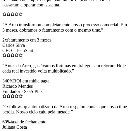
passaram a operar com sistema.
“
A Arco transformou completamente nosso processo comercial. Em
3 meses, dobramos o faturamento com o mesmo time.
”
2x
faturamento em 3 meses
Carlos Silva
CEO ·
TechStart
“
Antes da Arco, gastávamos fortunas em tráfego sem retorno. Hoje
cada real investido volta multiplicado.
”
340%
ROI em mídia paga
Ricardo Mendes
Fundador ·
SaaS Plus
“
O follow-up automatizado da Arco resgatou contas que nosso time
perdia. Nosso ciclo caiu pela metade.
”
60%
taxa de fechamento
Juliana Costa