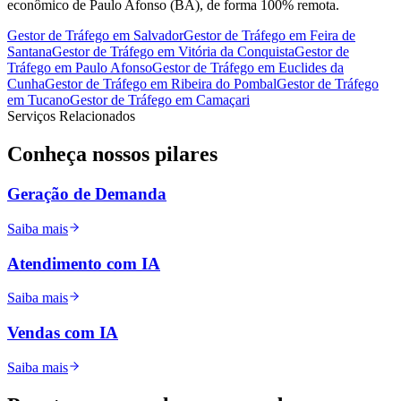
econômico de Paulo Afonso (BA), de forma 100% remota.
Gestor de Tráfego
em
Salvador
Gestor de Tráfego
em
Feira de
Santana
Gestor de Tráfego
em
Vitória da Conquista
Gestor de
Tráfego
em
Paulo Afonso
Gestor de Tráfego
em
Euclides da
Cunha
Gestor de Tráfego
em
Ribeira do Pombal
Gestor de Tráfego
em
Tucano
Gestor de Tráfego
em
Camaçari
Serviços Relacionados
Conheça nossos
pilares
Geração de Demanda
Saiba mais
Atendimento com IA
Saiba mais
Vendas com IA
Saiba mais