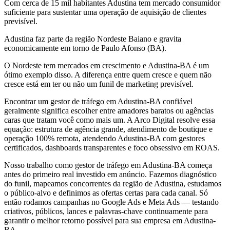
Com cerca de 15 mil habitantes Adustina tem mercado consumidor
suficiente para sustentar uma operação de aquisição de clientes
previsível.
Adustina faz parte da região Nordeste Baiano e gravita
economicamente em torno de Paulo Afonso (BA).
O Nordeste tem mercados em crescimento e Adustina-BA é um
ótimo exemplo disso. A diferença entre quem cresce e quem não
cresce está em ter ou não um funil de marketing previsível.
Encontrar um gestor de tráfego em Adustina-BA confiável
geralmente significa escolher entre amadores baratos ou agências
caras que tratam você como mais um. A Arco Digital resolve essa
equação: estrutura de agência grande, atendimento de boutique e
operação 100% remota, atendendo Adustina-BA com gestores
certificados, dashboards transparentes e foco obsessivo em ROAS.
Nosso trabalho como gestor de tráfego em Adustina-BA começa
antes do primeiro real investido em anúncio. Fazemos diagnóstico
do funil, mapeamos concorrentes da região de Adustina, estudamos
o público-alvo e definimos as ofertas certas para cada canal. Só
então rodamos campanhas no Google Ads e Meta Ads — testando
criativos, públicos, lances e palavras-chave continuamente para
garantir o melhor retorno possível para sua empresa em Adustina-
BA.