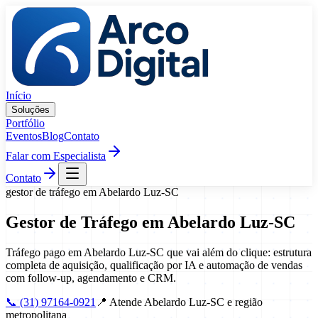
Pular para o conteúdo
Início
Soluções
Portfólio
Eventos
Blog
Contato
Falar com Especialista
Contato
gestor de tráfego
em
Abelardo Luz
-
SC
Gestor de Tráfego
em
Abelardo Luz
-
SC
Tráfego pago em Abelardo Luz-SC que vai além do clique: estrutura
completa de aquisição, qualificação por IA e automação de vendas
com follow-up, agendamento e CRM.
📞
(31) 97164-0921
📍
Atende Abelardo Luz-SC e região
metropolitana