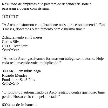
Resultado de empresas que pararam de depender de sorte e
passaram a operar com sistema.
“
A Arco transformou completamente nosso processo comercial. Em
3 meses, dobramos o faturamento com o mesmo time.
”
2x
faturamento em 3 meses
Carlos Silva
CEO ·
TechStart
“
Antes da Arco, gastávamos fortunas em tráfego sem retorno. Hoje
cada real investido volta multiplicado.
”
340%
ROI em mídia paga
Ricardo Mendes
Fundador ·
SaaS Plus
“
O follow-up automatizado da Arco resgatou contas que nosso time
perdia. Nosso ciclo caiu pela metade.
”
60%
taxa de fechamento