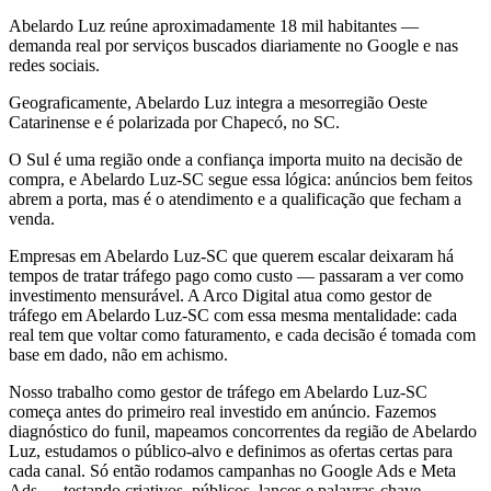
Abelardo Luz reúne aproximadamente 18 mil habitantes —
demanda real por serviços buscados diariamente no Google e nas
redes sociais.
Geograficamente, Abelardo Luz integra a mesorregião Oeste
Catarinense e é polarizada por Chapecó, no SC.
O Sul é uma região onde a confiança importa muito na decisão de
compra, e Abelardo Luz-SC segue essa lógica: anúncios bem feitos
abrem a porta, mas é o atendimento e a qualificação que fecham a
venda.
Empresas em Abelardo Luz-SC que querem escalar deixaram há
tempos de tratar tráfego pago como custo — passaram a ver como
investimento mensurável. A Arco Digital atua como gestor de
tráfego em Abelardo Luz-SC com essa mesma mentalidade: cada
real tem que voltar como faturamento, e cada decisão é tomada com
base em dado, não em achismo.
Nosso trabalho como gestor de tráfego em Abelardo Luz-SC
começa antes do primeiro real investido em anúncio. Fazemos
diagnóstico do funil, mapeamos concorrentes da região de Abelardo
Luz, estudamos o público-alvo e definimos as ofertas certas para
cada canal. Só então rodamos campanhas no Google Ads e Meta
Ads — testando criativos, públicos, lances e palavras-chave