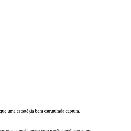
que uma estratégia bem estruturada captura.
as que se posicionam com profissionalismo agora.