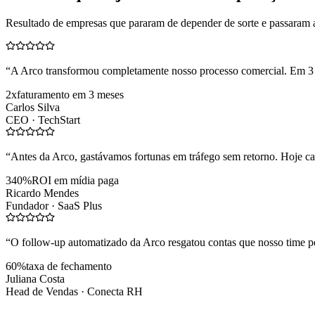
Resultado de empresas que pararam de depender de sorte e passaram 
“
A Arco transformou completamente nosso processo comercial. Em 3
2x
faturamento em 3 meses
Carlos Silva
CEO ·
TechStart
“
Antes da Arco, gastávamos fortunas em tráfego sem retorno. Hoje cad
340%
ROI em mídia paga
Ricardo Mendes
Fundador ·
SaaS Plus
“
O follow-up automatizado da Arco resgatou contas que nosso time pe
60%
taxa de fechamento
Juliana Costa
Head de Vendas ·
Conecta RH