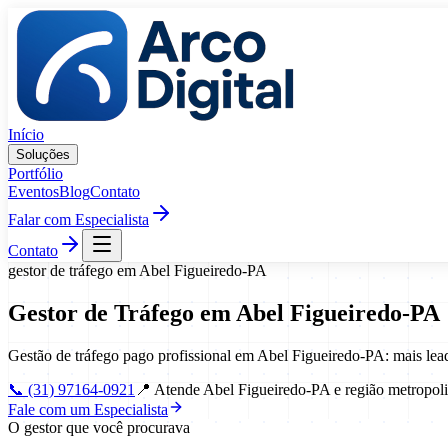
Pular para o conteúdo
Início
Soluções
Portfólio
Eventos
Blog
Contato
Falar com Especialista
Contato
gestor de tráfego
em
Abel Figueiredo
-
PA
Gestor de Tráfego
em
Abel Figueiredo
-
PA
Gestão de tráfego pago profissional em Abel Figueiredo-PA: mais le
📞
(31) 97164-0921
📍
Atende Abel Figueiredo-PA e região metropoli
Fale com um Especialista
O gestor que você procurava