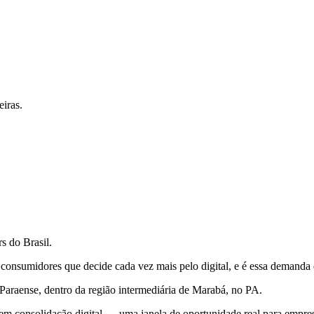
iras.
s do Brasil.
consumidores que decide cada vez mais pelo digital, e é essa demanda 
araense, dentro da região intermediária de Marabá, no PA.
m consolidação digital — uma janela de oportunidade real para empres