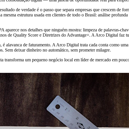
resultado de verdade é o passo que separa empresas que crescem de fo
mesma estrutura usada em clientes de todo o Brasil: análise profunda 
o-PA aparece nos detalhes que ninguém mostra: limpeza de palavras-c
finos de Quality Score e Diretrizes do Advantage+. A Arco Digital faz t
, é alavanca de faturamento. A Arco Digital trata cada conta como u
os. Sem deixar dinheiro no automático, sem prometer milagre.
feita transforma um pequeno negócio local em líder de mercado em pou