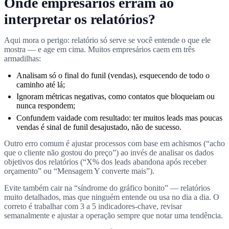
Onde empresários erram ao
interpretar os relatórios?
Aqui mora o perigo: relatório só serve se você entende o que ele
mostra — e age em cima. Muitos empresários caem em três
armadilhas:
Analisam só o final do funil (vendas), esquecendo de todo o
caminho até lá;
Ignoram métricas negativas, como contatos que bloqueiam ou
nunca respondem;
Confundem vaidade com resultado: ter muitos leads mas poucas
vendas é sinal de funil desajustado, não de sucesso.
Outro erro comum é ajustar processos com base em achismos (“acho
que o cliente não gostou do preço”) ao invés de analisar os dados
objetivos dos relatórios (“X% dos leads abandona após receber
orçamento” ou “Mensagem Y converte mais”).
Evite também cair na “síndrome do gráfico bonito” — relatórios
muito detalhados, mas que ninguém entende ou usa no dia a dia. O
correto é trabalhar com 3 a 5 indicadores-chave, revisar
semanalmente e ajustar a operação sempre que notar uma tendência.